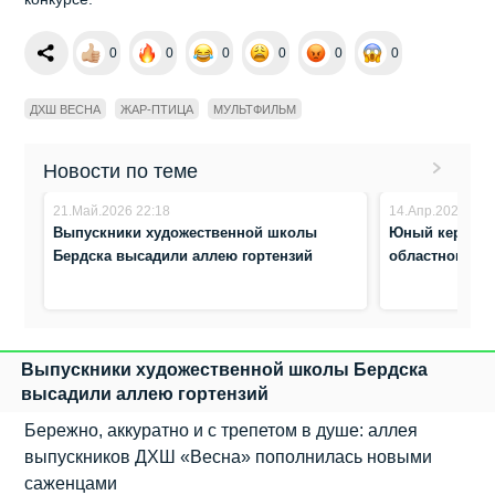
0
0
0
0
0
0
ДХШ ВЕСНА
ЖАР-ПТИЦА
МУЛЬТФИЛЬМ
Новости по теме
21.Май.2026 22:18
14.Апр.2026 3:1
Выпускники художественной школы
Юный керамист
Бердска высадили аллею гортензий
областного ко
Выпускники художественной школы Бердска
высадили аллею гортензий
Бережно, аккуратно и с трепетом в душе: аллея
выпускников ДХШ «Весна» пополнилась новыми
саженцами