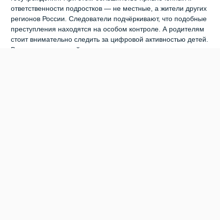
ответственности подростков — не местные, а жители других
регионов России. Следователи подчёркивают, что подобные
преступления находятся на особом контроле. А родителям
стоит внимательно следить за цифровой активностью детей.
Ведь именно в онлайн‑пространстве чаще всего происходит
вербовка и запугивание подростков.
0
0
0
0
0
0
БЕРДСК
ОМВД ПО БЕРДСКУ
ПОДЖИГАТЕЛЬ
ПОДРОСТОК