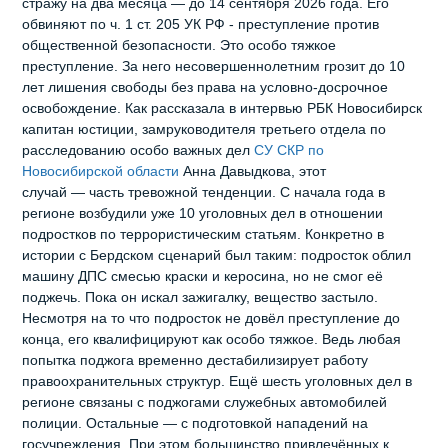
стражу на два месяца — до 14 сентября 2026 года. Его
обвиняют по ч. 1 ст. 205 УК РФ - преступление против
общественной безопасности. Это особо тяжкое
преступление. За него несовершеннолетним грозит до 10
лет лишения свободы без права на условно‑досрочное
освобождение. Как рассказала в интервью РБК Новосибирск
капитан юстиции, замруководителя третьего отдела по
расследованию особо важных дел
СУ СКР по
Новосибирской области
Анна Давыдкова, этот
случай — часть тревожной тенденции. С начала года в
регионе возбудили уже 10 уголовных дел в отношении
подростков по террористическим статьям. Конкретно в
истории с Бердском сценарий был таким: подросток облил
машину ДПС смесью краски и керосина, но не смог её
поджечь. Пока он искал зажигалку, вещество застыло.
Несмотря на то что подросток не довёл преступление до
конца, его квалифицируют как особо тяжкое. Ведь любая
попытка поджога временно дестабилизирует работу
правоохранительных структур. Ещё шесть уголовных дел в
регионе связаны с поджогами служебных автомобилей
полиции. Остальные — с подготовкой нападений на
госучреждения. При этом большинство привлечённых к