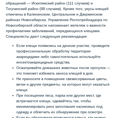
обращений — Искитимский район (111 случаев) и
Тогучинский район (88 случаев). Кроме того, укусы клещей
отмечены в Калининском, Центральном и Дзержинском
районах Новосибирска. Управление Роспотребнадзора по
Новосибирской области напоминает жителям о важности
профилактики заболеваний, передающихся клещами.
Специалисты дают следующие рекомендации:
Если клещи появились на дачном участке, проведите
профессиональную обработку территории
акарицидами либо самостоятельно используйте
инсектоакарицидные средства.
Осматривайте домашних животных после прогулок —
это поможет избежать заноса клещей в дом.
Не приносите в помещение свежесорванные цветы,
ветки и другие предметы, на которых могут оказаться
клещи.
При посещении леса, парка или других мест, где
встречаются клещи, одевайтесь так, чтобы
минимизировать риск заползания насекомых под
одежду и облегчить их обнаружение при осмотре.
Если вы обнаружили впившегося клеща, как можно