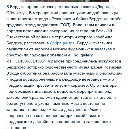
В Бердске продолжилась региональная акция «Дорога к
Обелиску». В мероприятии приняли участие добровольцы
волонтёрского отряда «Резонанс» и бойцы Бердского штаба
трудовой отряд подростков (ТОП). Волонтёры привели в
порядок исторические захоронения ветеранов Великой
Отечественной войны на территории старого кладбища
Бердска, рассказали в
Доброцентре
. Бердск. Участники
расчистили от зарослей могилы выдающихся земляков и
обустроили подходы к обелискам. [bo_gallery
ids="314306,314305"] К работе присоединилась экскурсовод
Бердского историко художественного музея Дарья Новикова.
В ходе субботника она рассказала участникам о биографиях
и подвигах захороненных на кладбище ветеранов — это
придало акции просветительский характер. Организаторы
подчёркивают значимость подобных мероприятий: ряд
захоронений расположен вдали от центральных аллей, и
без регулярного ухода памятные места постепенно
зарастают, теряя видимость и доступность. Акция
направлена на сохранение исторической памяти и
поддержание достойного состояния мест захоронения
ветеранов.