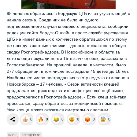
98 человек обратились в Бердскую ЦГБ из-за укуса клещей с
начала сезона. Среди них не было ни одного
подтвержденного случая клещевого энцефалита, сообщили
редакции сайта Бердск-Онлайн в пресс-службе учреждения.
ЦГБ не имеет данных о количестве обратившихся по этому
же поводу в частные клиники – данные стекаются в общую
сводку Роспотребнадзора. В Новосибирске и области за
лето клещи покусали почти 15 тысяч человек, рассказали в
Роспотребнадзоре. На прошлой неделе, в частности, было
277 обращений, в том числе пострадали 45 детей до 18 лет.
Наибольшее число пострадавших за эту неделю отмечено в
Новосибирске – 17 человек. - Сезон активности клещей
продолжается, риск подхватить инфекцию всё ещё высок, -
предостерегают в Роспотребнадзоре. - Если клещ всё‑таки
присосался, сразу обратитесь за медицинской помощью.
Укус клеща может оказаться смертельно опасным.
0
0
0
0
0
0
КЛЕЩ
КЛЕЩЕВОЙ