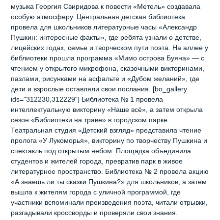
музыка Георгия Свиридова к повести «Метель» создавала
особую атмосферу. Центральная детская библиотека
провела для школьников литературные часы «Александр
Пушкин: интересные факты», где ребята узнали о детстве,
лицейских годах, семье и творческом пути поэта. На аллее у
библиотеки прошла программа «Мимо острова Буяна» — с
чтением у открытого микрофона, сказочными викторинами,
пазлами, рисунками на асфальте и «Дубом желаний», где
дети и взрослые оставляли свои послания. [bo_gallery
ids="312230,312229"] Библиотека № 1 провела
интеллектуальную викторину «Наше всё», а затем открыла
сезон «Библиотеки на траве» в городском парке.
Театральная студия «Детский взгляд» представила чтение
пролога «У Лукоморья», викторину по творчеству Пушкина и
спектакль под открытым небом. Площадка объединила
студентов и жителей города, превратив парк в живое
литературное пространство. Библиотека № 2 провела акцию
«А знаешь ли ты сказки Пушкина?» для школьников, а затем
вышла к жителям города с уличной программой, где
участники вспоминали произведения поэта, читали отрывки,
разгадывали кроссворды и проверяли свои знания.