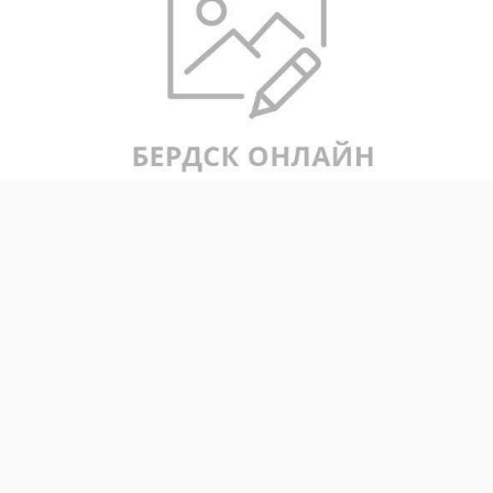
Бердск отпразднует День рождения великого русского поэта
Александра Сергеевича Пушкина. Он родился 6 июня (26
мая по старому стилю). В этом году отмечается 227-летие
со дня рождения поэта. Традиционно 6 июня - это
Пушкинский день России, День русского языка. Бердск
подготовил праздничную программу на пятницу, 5 июня.
С
11:30 до 13:00
на аллее возле центральной детской
библиотеки (ул. Свердлова, 1) событийная площадка «Мимо
острова Буяна». Увлекательное путешествие по сказкам
А.С. Пушкина.
В 12:00
в городском парке культуры и отдыха
(на аллее поэтов) театральная площадка «У Лукоморья».