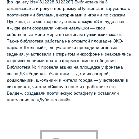
[bo_gallery ids="312228,312226"] Библиотека № 3
организовала игровую программу «Пушкинская карусель» с
поэтическими батлами, викторинами и играми по сказкам
Пушкина, а также творческую мастерскую «Это чудо знаю
я», где дети создавали книжки-малышки — свои
собственные мини-миры по мотивам пушкинских сказок.
Также библиотека работала на открытой площадке ЭКО-
парка «Школьный», где участники проходили игровые
задания, участвовали в открытом микрофоне и знакомились
с произведениями поэта в формате живого общения.
Библиотека № 4 провела акцию на площадке у фонтана
возле ДК «Родина». Участники — дети из лагерей,
дошкольники, школьники и жители города — участвовали в
викторинах, читали «Сказку о попе и о работнике его
Балде», создавали поэтическую эстафету и оставляли
пожелания на «Дубе желаний».