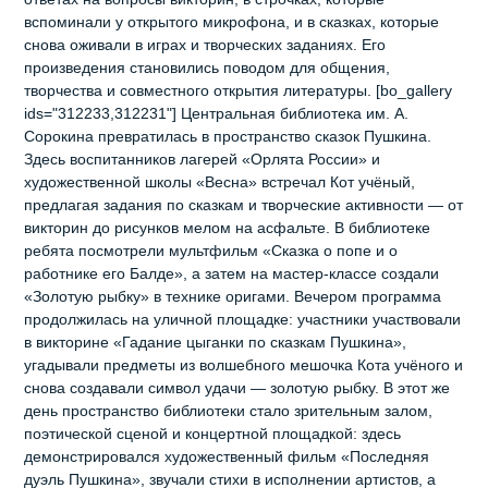
вспоминали у открытого микрофона, и в сказках, которые
снова оживали в играх и творческих заданиях. Его
произведения становились поводом для общения,
творчества и совместного открытия литературы. [bo_gallery
ids="312233,312231"] Центральная библиотека им. А.
Сорокина превратилась в пространство сказок Пушкина.
Здесь воспитанников лагерей «Орлята России» и
художественной школы «Весна» встречал Кот учёный,
предлагая задания по сказкам и творческие активности — от
викторин до рисунков мелом на асфальте. В библиотеке
ребята посмотрели мультфильм «Сказка о попе и о
работнике его Балде», а затем на мастер-классе создали
«Золотую рыбку» в технике оригами. Вечером программа
продолжилась на уличной площадке: участники участвовали
в викторине «Гадание цыганки по сказкам Пушкина»,
угадывали предметы из волшебного мешочка Кота учёного и
снова создавали символ удачи — золотую рыбку. В этот же
день пространство библиотеки стало зрительным залом,
поэтической сценой и концертной площадкой: здесь
демонстрировался художественный фильм «Последняя
дуэль Пушкина», звучали стихи в исполнении артистов, а