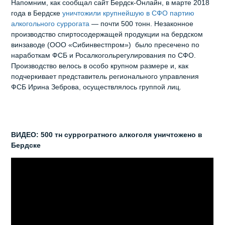
Напомним, как сообщал сайт Бердск-Онлайн, в марте 2018
года в Бердске
уничтожили крупнейшую в СФО партию
алкогольного суррогата
— почти 500 тонн. Незаконное
производство спиртосодержащей продукции на бердском
винзаводе (ООО «Сибинвестпром») было пресечено по
наработкам ФСБ и Росалкогольрегулирования по СФО.
Производство велось в особо крупном размере и, как
подчеркивает представитель регионального управления
ФСБ Ирина Зеброва, осуществлялось группой лиц.
ВИДЕО: 500 тн суррогратного алкоголя уничтожено в
Бердске