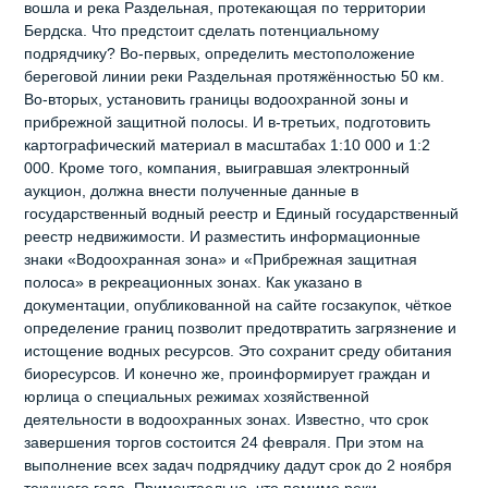
вошла и река Раздельная, протекающая по территории
Бердска. Что предстоит сделать потенциальному
подрядчику? Во-первых, определить местоположение
береговой линии реки Раздельная протяжённостью 50 км.
Во-вторых, установить границы водоохранной зоны и
прибрежной защитной полосы. И в-третьих, подготовить
картографический материал в масштабах 1:10 000 и 1:2
000. Кроме того, компания, выигравшая электронный
аукцион, должна внести полученные данные в
государственный водный реестр и Единый государственный
реестр недвижимости. И разместить информационные
знаки «Водоохранная зона» и «Прибрежная защитная
полоса» в рекреационных зонах. Как указано в
документации, опубликованной на сайте госзакупок, чёткое
определение границ позволит предотвратить загрязнение и
истощение водных ресурсов. Это сохранит среду обитания
биоресурсов. И конечно же, проинформирует граждан и
юрлица о специальных режимах хозяйственной
деятельности в водоохранных зонах. Известно, что срок
завершения торгов состоится 24 февраля. При этом на
выполнение всех задач подрядчику дадут срок до 2 ноября
текущего года. Примечтаельно, что помимо реки