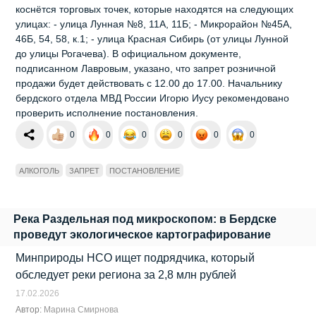
коснётся торговых точек, которые находятся на следующих
улицах: - улица Лунная №8, 11А, 11Б; - Микрорайон №45А,
46Б, 54, 58, к.1; - улица Красная Сибирь (от улицы Лунной
до улицы Рогачева). В официальном документе,
подписанном Лавровым, указано, что запрет розничной
продажи будет действовать с 12.00 до 17.00. Начальнику
бердского отдела МВД России Игорю Иусу рекомендовано
проверить исполнение постановления.
0
0
0
0
0
0
АЛКОГОЛЬ
ЗАПРЕТ
ПОСТАНОВЛЕНИЕ
Река Раздельная под микроскопом: в Бердске
проведут экологическое картографирование
Минприроды НСО ищет подрядчика, который
обследует реки региона за 2,8 млн рублей
17.02.2026
Автор:
Марина Смирнова