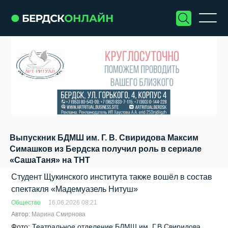
Выпускник БДМШ им. Г. В. Свиридова Максим
Симашков из Бердска получил роль в сериале
«СашаТаня» на ТНТ
Студент Щукинского института также вошёл в состав
спектакля «Мадемуазель Нитуш»
Общество
16.06.2026 08:21
Автор:
Марина Смирнова
Фото: Театральное отделение БДМШ им. Г.В.Свиридова,