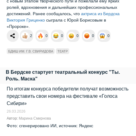
с новым этапом творческого пути и пожелали ему ярких
ролей, вдохновения и дальнейших профессиональных
достижений. Ранее сообщалось, что
актриса из Бердска
Виктория Гриценко
сыграла с Юрой Борисовым в
«Пророке».
2
0
0
0
0
0
БДМШ ИМ. Г.В. СВИРИДОВА
ТЕАТР
В Бердске стартует театральный конкурс "Ты.
Роль. Маска"
По итогам конкурса победители получат возможность
представить свои номера на фестивале «Голоса
Сибири»
26.03.2026
Автор:
Марина Смирнова
Фото: сгенерировано ИИ, источник: Яндекс