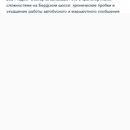
сложностями на Бердском шоссе: хронические пробки и
ухудшение работы автобусного и маршрутного сообщения
подтолкнули жителей Академгородка и студентов НГУ
активнее пользоваться электричками. В прошлом году
«Экспресс‑Пригород» отреагировал на спрос и добавил
остановки на «Обском море» нескольким пиковым
электропоездам. Стабильный рост перевозок в регионе
наблюдался с 2017 года (а в постковидный период — с
2021‑го) и в 2025 году достиг рекордных 24,4 млн
пассажиров. Сейчас эксперты называют несколько
факторов, которые могли привести к остановке роста:
насыщение транспортной системы (потенциал
переключения пассажиров на электрички практически
исчерпан), замедление экономики и заметное повышение
тарифов с 1 января 2026 года.
0
0
0
0
0
0
ЖД
РЖД
ЭЛЕКТРИЧКА