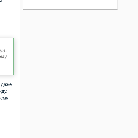
ы
ид-
ому
ь даже
жду,
ремя