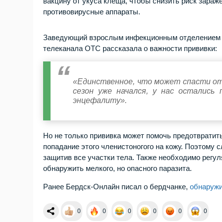
вакцину от укуса клеща, чтобы снизить риск зараж
противовирусные аппараты.
Заведующий взрослым инфекционным отделением 
телеканала ОТС рассказала о важности прививки:
«Единственное, что может спасти от 
сезон уже начался, у нас остались
энцефалиту».
Но не только прививка может помочь предотвратит
попадание этого членистоногого на кожу. Поэтому 
защитив все участки тела. Также необходимо регул
обнаружить мелкого, но опасного паразита.
Ранее Бердск-Онлайн писал о бердчанке,
обнаруж
0
0
0
0
0
0