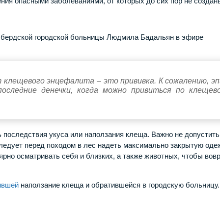
ения опасными заболеваниями, от которых до сих пор не создан
бердской городской больницы Людмила Бадальян в эфире
клещевого энцефалита – это прививка. К сожалению, эп
 последние денечки, когда можно привиться по клещев
ь последствия укуса или наползания клеща. Важно не допустит
следует перед походом в лес надеть максимально закрытую оде
ярно осматривать себя и близких, а также животных, чтобы вов
ившей
наползание клеща и обратившейся в городскую больницу.