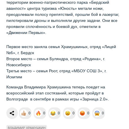
территории военно-патриотического парка «Бердский
аванпост» центра туризма «Юность» метали ножи,
преодолевали полосу препятствий, прошли бой в лазертаг,
пилотировали дроны и выполняли другие задачи. Они все
проявили сплочённость и боевой дух, отметили в
«Движении Первых».
Первое место заняла семья Храмушкиных, отряд «Лицей
№6», г. Бердск
Второе место – семья Буляндра, отряд «Родина», г.
Новосибирск
Третье место – семья Роот, отряд «МБОУ СОШ 3», г.
Искитим
Команда Владимира Храмушкина теперь поедет на
всероссийский этап состязаний, которые пройдут в
Волгограде в сентябре в рамках игры «Зарница 2.0».
0
0
0
0
0
0
ВЛАДИМИР ХРАМУШКИН