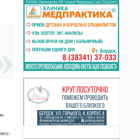
но
ресс-