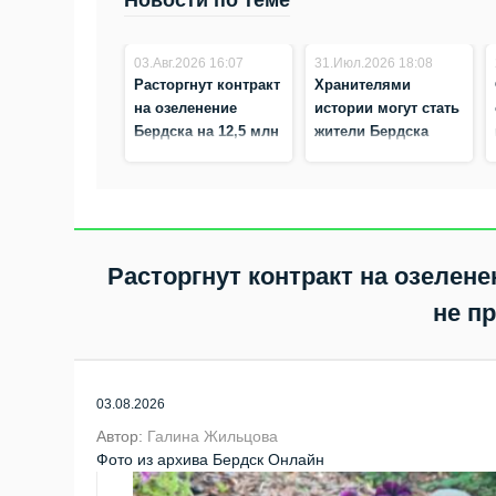
Новости по теме
03.Авг.2026 16:07
31.Июл.2026 18:08
Расторгнут контракт
Хранителями
на озеленение
истории могут стать
Бердска на 12,5 млн
жители Бердска
рублей – подрядчик
не приступил к
работе
Расторгнут контракт на озелене
не п
03.08.2026
Автор:
Галина Жильцова
Фото из архива Бердск Онлайн