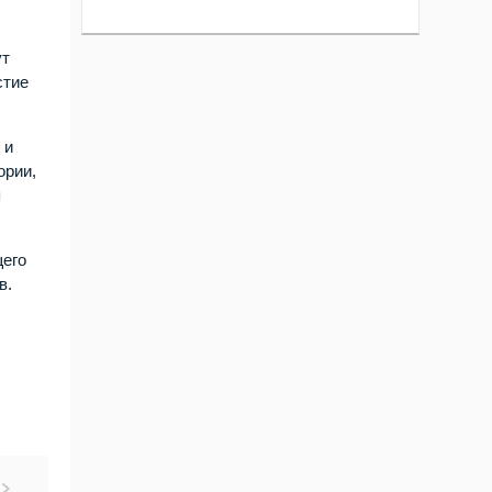
ут
стие
 и
ории,
я
щего
в.