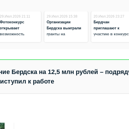
29.Июл.2026 21:11
29.Июл.2026 15:38
20.Июл.2026 23:27
Фотоконкурс
Организации
Бердчан
открывает
Бердска выиграли
приглашают к
возможность
гранты на
участию в конкурс
бердчанам показать
реализацию 12
«Моя
красоту родного
проектов
многонациональн
края и поделиться
семья»
своей историей
ние Бердска на 12,5 млн рублей – подряд
риступил к работе