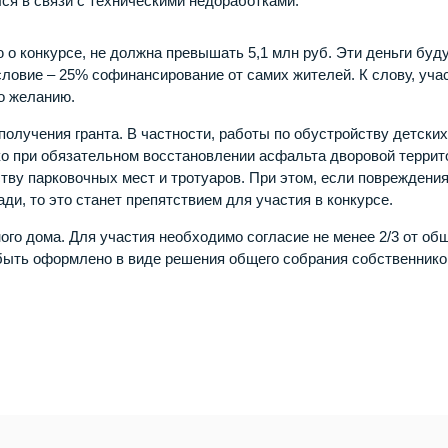
ся в связи с техническими недоработками.
о конкурсе, не должна превышать 5,1 млн руб. Эти деньги буд
ловие – 25% софинансирование от самих жителей. К слову, уча
о желанию.
олучения гранта. В частности, работы по обустройству детских
о при обязательном восстановлении асфальта дворовой террит
тву парковочных мест и тротуаров. При этом, если повреждени
и, то это станет препятствием для участия в конкурсе.
ого дома. Для участия необходимо согласие не менее 2/3 от об
быть оформлено в виде решения общего собрания собственнико