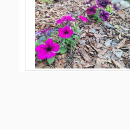
По соглашению сторон отменено определение поста
газонов. Выигравшая муниципальный контракт су
Новосибирска высаживать в Бердске цветочки так и 
озеленению Бердска и созданию цветников и газоно
директор управления ЖКХ Бердска Сергей Каликин.
направлять, говорит Каликин. Сумма, сформировав
окружающую среду), перейдет на 2027 год. Пока, к
проводить аукцион по выбору подрядчика. Сергей 
отмечает, что логично провести аукцион нынешней