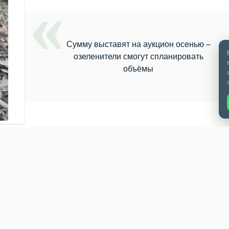
Сумму выставят на аукцион осенью –
озеленители смогут спланировать
объёмы
вщика на озеленение Бердска и создание в городе цветников и
ммой
12,5 млн рублей
ИП Заманова Елена Васильевна из
не начала. - В связи с тем, что подрядчик не приступил к рабо
в, контракт на прошлой неделе был расторгнут, - сообщил 3 ав
 В реестр недобросовестных подрядчика на первый раз не стал
шаяся с экологических платежей (платы за негативное воздейст
ак уточнил директор управления ЖКХ, не определено кто именно
Каликин считает это прерогативой управления природных ресурс
 осенью, чтобы потенциальные озеленители смогли спланироват