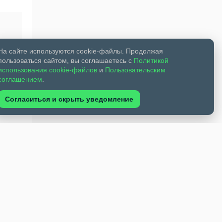
На сайте используются cookie-файлы. Продолжая
пользоваться сайтом, вы соглашаетесь с
Политикой
использования cookie-файлов
и
Пользовательским
соглашением
.
Согласиться и скрыть уведомление
там по
густа
и
вие на
 будет
ов. Он
ь