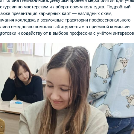
ц и Полина Немчанинова. Девушки провели мероприятия для уча
кскурсии по мастерским и лабораториям колледжа. Подробный
 также презентация карьерных карт — наглядных схем,
нчания колледжа и возможные траектории профессионального
Полина ежедневно помогают абитуриентам в приёмной комиссии
готовки и содействуют в выборе профессии с учётом интересов