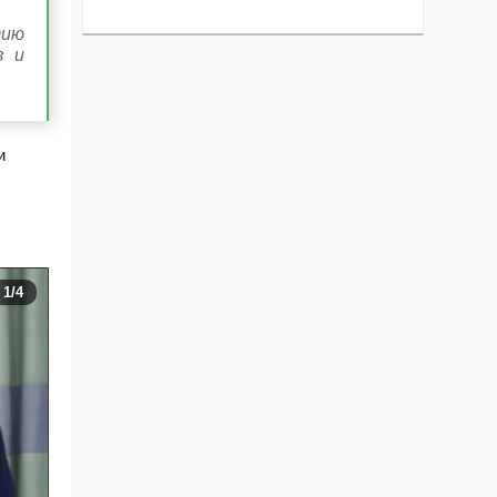
тию
в и
и
1
/4