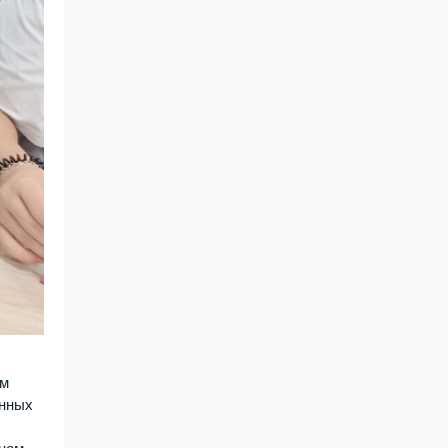
ом
анных