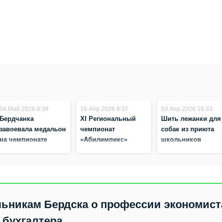
04.Май.2026 8:39
16.Апр.2026 8:37
03.Апр.2026 16:33
Бердчанка
XI Региональный
Шить лежанки для
завоевала медальон
чемпионат
собак из приюта
на чемпионате
«Абилимпикс»
школьников
«Профессионалы‑2026»
стартовал в
научили студенты
Бердском
политеха из Бердс
политехническом
колледже
ьникам Бердска о профессии экономист
бухгалтера