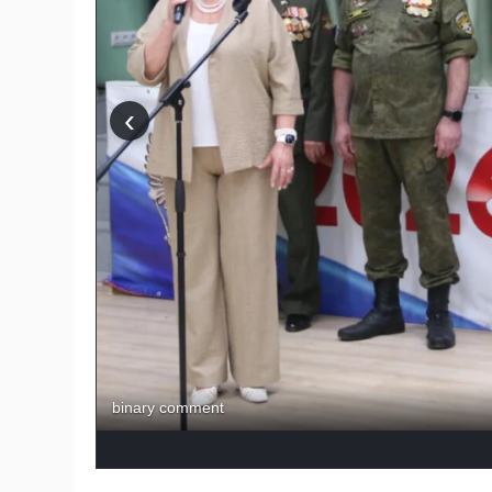
‹
binary comment