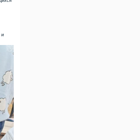
щихся
 и