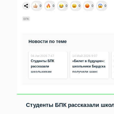
0
0
0
0
0
0
БПК
Новости по теме
04.Авг.2026 7:47
14.Май.2026 9:07
Студенты БПК
«Билет в будущее»:
рассказали
школьники Бердска
школьникам
получили шанс
Бердска о
«примерить»
профессии
разные профессии
экономиста и
бухгалтера
Студенты БПК рассказали школ