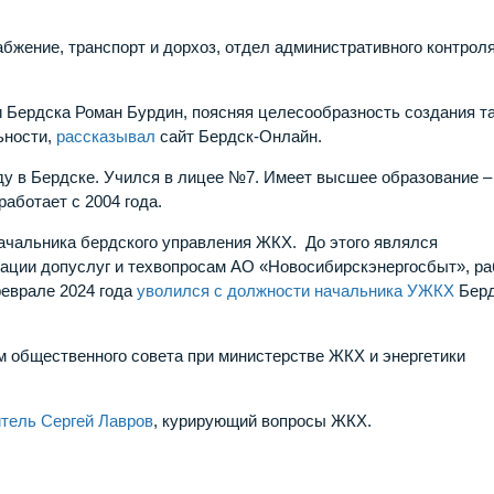
бжение, транспорт и дорхоз, отдел административного контроля
 Бердска Роман Бурдин, поясняя целесообразность создания та
ьности,
рассказывал
сайт Бердск-Онлайн.
ду в Бердске. Учился в лицее №7. Имеет высшее образование –
аботает с 2004 года.
ачальника бердского управления ЖКХ. До этого являлся
зации допуслуг и техвопросам АО «Новосибирскэнергосбыт», р
еврале 2024 года
уволился с должности начальника УЖКХ
Берд
 общественного совета при министерстве ЖКХ и энергетики
тель Сергей Лавров
, курирующий вопросы ЖКХ.