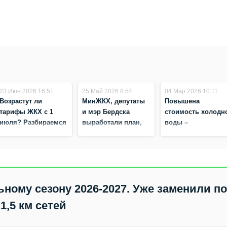
23.Июн.2026 16:51
25.Май.2026 8:54
04.Мар.2026 10:11
Возрастут ли
МинЖКХ, депутаты
Повышена
тарифы ЖКХ с 1
и мэр Бердска
стоимость холодн
июля? Разбираемся
выработали план,
воды –
как возобновить
рассказываем, как
строительство
жителям Бердска
скандальной
избежать вдвое
котельной
больших сумм в
«Восточная»
квитанциях
ьному сезону 2026-2027. Уже заменили п
1,5 км сетей