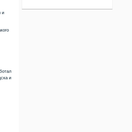
 и
кого
аботал
ска и