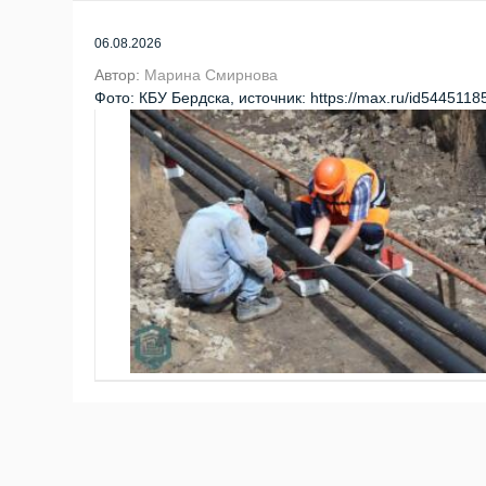
06.08.2026
Автор:
Марина Смирнова
Фото: КБУ Бердска, источник: https://max.ru/id544511
В
КБУ Бердска
отчитались о ходе подготовки город
Специалисты ведут комплекс работ: меняют пробле
завозят уголь, заменяют задвижки, ремонтируют зд
августа уже переложено почти 1,5 километра ком