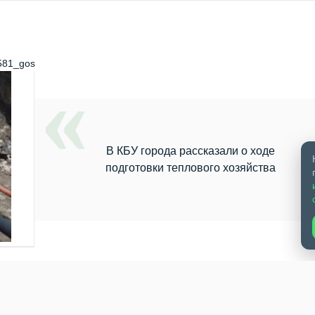
8581_gos
В КБУ города рассказали о ходе
подготовки теплового хозяйства
ского теплового хозяйства к новому отопительному сезону.
мные участки сетей, проводят профилактику и ремонт оборудо
ания тепловых пунктов. По данным ведомства, по состоянию на 
муникаций разных диаметров. Работы продолжаются — окончате