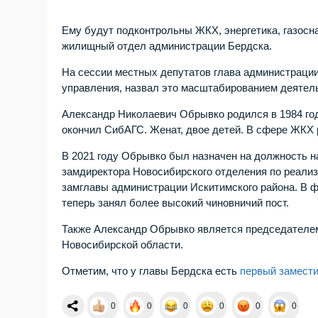
Ему будут подконтрольны ЖКХ, энергетика, газосна
жилищный отдел администрации Бердска.
На сессии местных депутатов глава администрации
управления, назвал это масштабированием деятел
Александр Николаевич Обрывко родился в 1984 го
окончил СибАГС. Женат, двое детей. В сфере ЖКХ р
В 2021 году Обрывко был назначен на должность н
замдиректора Новосибирского отделения по реали
замглавы администрации Искитимского района. В ф
теперь занял более высокий чиновничий пост.
Также Александр Обрывко является председателем
Новосибирской области.
Отметим, что у главы Бердска есть
первый замести
0
0
0
0
0
0