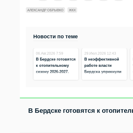
АЛЕКСАНДР ОБРЫВКО
ЖКХ
Новости по теме
06.Авг.2026 7:59
29.Июл.2026 12:43
В Бердске готовятся
В неэффективной
к отопительному
работе власти
сезону 2026-2027.
Бердска упрекнули
Уже заменили почти
управляющие
1,5 км сетей
компании
В Бердске готовятся к отопител