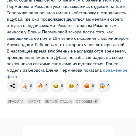
своих социальных сетях. Отметим, что ранее в этом году
Перминова и Романов уже наслаждались отдыхом на Бали.
Теперь же пара решила сменить обстановку и отправилась
в Дубай, где они продолжают делиться моментами своего
отпуска с подписчиками. Роман с Тарасом Романовым
начался у Елены Перминовой вскоре после того, как
завершились ее почти 19-летние отношения с миллионером
Александром Лебедевым, от которого у нее четверо детей.
В настоящее время влюбленные наслаждаются временем,
проведенным вместе в Дубае, не забывая радовать своих
поклонников свежими снимками из путешествия. Ранее
модель из Бердска Елена Перминова показала
обнажённое
фото.
0
0
0
0
0
0
КРАСОТА
КУРОРТ
ЛЕТНИЙ ОТДЫХ
ОТНОШЕНИЯ