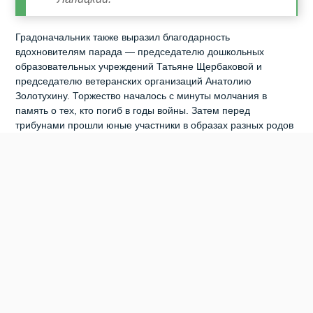
Градоначальник также выразил благодарность
вдохновителям парада — председателю дошкольных
образовательных учреждений Татьяне Щербаковой и
председателю ветеранских организаций Анатолию
Золотухину. Торжество началось с минуты молчания в
память о тех, кто погиб в годы войны. Затем перед
трибунами прошли юные участники в образах разных родов
войск: десантники, пехотинцы, взвод военно‑медицинской
службы, расчёты подводных сил ВМФ, представители
пограничных войск, танкисты и лётчики — «соколы» военной
авиации. Следом на площади появилась впечатляющая
механизированная колонна: более 30 макетов боевой
техники — как времён Великой Отечественной войны, так и
современных образцов, стоящих на вооружении Российской
армии. Зрители увидели легендарные «Катюши» и танки
Т‑34, модели кораблей и самолётов, БМП,
бронетранспортёры и вертолёты МИ‑24. Колонну замыкали
полевые кухни, незаменимые в боевых условиях, и макет
«Поезда Победы» — уникального передвижного музея.