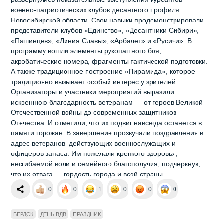
военно‑патриотических клубов десантного профиля
Новосибирской области. Свои навыки продемонстрировали
представители клубов «Единство», «Десантники Сибири»,
«Пашинцев», «Линия Славы», «Арбалет» и «Русичи». В
программу вошли элементы рукопашного боя,
акробатические номера, фрагменты тактической подготовки.
А также традиционное построение «Пирамида», которое
традиционно вызывает особый интерес у зрителей.
Организаторы и участники мероприятий выразили
искреннюю благодарность ветеранам — от героев Великой
Отечественной войны до современных защитников
Отечества. И отметили, что их подвиг навсегда останется в
памяти горожан. В завершение прозвучали поздравления в
адрес ветеранов, действующих военнослужащих и
офицеров запаса. Им пожелали крепкого здоровья,
несгибаемой воли и семейного благополучия, подчеркнув,
что их отвага — гордость города и всей страны.
0
0
1
0
0
0
БЕРДСК
ДЕНЬ ВДВ
ПРАЗДНИК