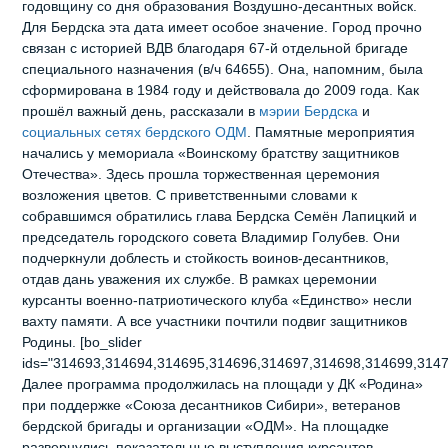
годовщину со дня образования Воздушно‑десантных войск.
Для Бердска эта дата имеет особое значение. Город прочно
связан с историей ВДВ благодаря 67‑й отдельной бригаде
специального назначения (в/ч 64655). Она, напомним, была
сформирована в 1984 году и действовала до 2009 года. Как
прошёл важный день, рассказали в
мэрии Бердска
и
социальных сетях бердского ОДМ
. Памятные мероприятия
начались у мемориала «Воинскому братству защитников
Отечества». Здесь прошла торжественная церемония
возложения цветов. С приветственными словами к
собравшимся обратились глава Бердска Семён Лапицкий и
председатель городского совета Владимир Голубев. Они
подчеркнули доблесть и стойкость воинов‑десантников,
отдав дань уважения их службе. В рамках церемонии
курсанты военно‑патриотического клуба «Единство» несли
вахту памяти. А все участники почтили подвиг защитников
Родины. [bo_slider
ids="314693,314694,314695,314696,314697,314698,314699,3147
Далее программа продолжилась на площади у ДК «Родина»
при поддержке «Союза десантников Сибири», ветеранов
бердской бригады и организации «ОДМ». На площадке
развернулись показательные выступления курсантов