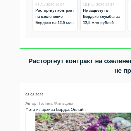
03.Авг.2026 16:07
10.Июл.2026 15:37
Расторгнут контракт
Не зацветут в
на озеленение
Бердске клумбы за
Бердска на 12,5 млн
12,5 млн рублей –
рублей – подрядчик
подрядчик не
не приступил к
приступил к работе
работе
Расторгнут контракт на озелене
не п
03.08.2026
Автор:
Галина Жильцова
Фото из архива Бердск Онлайн