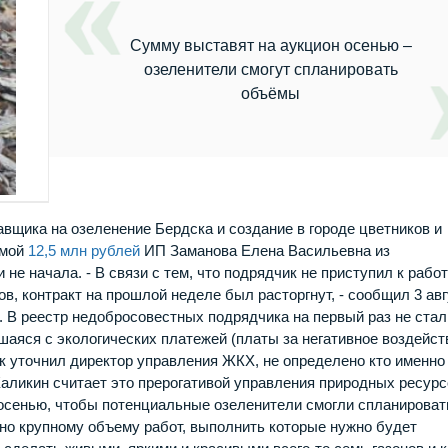
Сумму выставят на аукцион осенью –
озеленители смогут спланировать
объёмы
вщика на озеленение Бердска и создание в городе цветников и
ммой
12,5 млн рублей
ИП Заманова Елена Васильевна из
не начала. - В связи с тем, что подрядчик не приступил к рабо
в, контракт на прошлой неделе был расторгнут, - сообщил 3 ав
 В реестр недобросовестных подрядчика на первый раз не стал
шаяся с экологических платежей (платы за негативное воздейст
ак уточнил директор управления ЖКХ, не определено кто именно
Каликин считает это прерогативой управления природных ресурс
 осенью, чтобы потенциальные озеленители смогли спланироват
но крупному объему работ, выполнить которые нужно будет