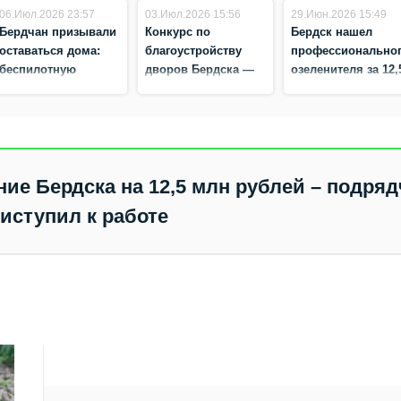
06.Июл.2026 23:57
03.Июл.2026 15:56
29.Июн.2026 15:49
Бердчан призывали
Конкурс по
Бердск нашел
оставаться дома:
благоустройству
профессионально
беспилотную
дворов Бердска —
озеленителя за 12,
опасность впервые
названа новая дата
млн рублей –
объявили на
контракт заключе
территории региона
ние Бердска на 12,5 млн рублей – подряд
риступил к работе