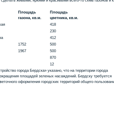
 сделать живыми, яркими и красивыми всего-то семь газонов и 
Площадь
Площадь
газона, кв.м.
цветника, кв.м.
кая
418
230
ва
412
1752
500
о
1967
500
870
12
ройство города Бердска» указано, что на территории города
сокращения площадей зеленых насаждений. Бердску требуется
веточного оформления городских территорий общего пользовани