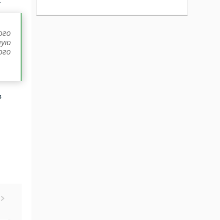
.
ого
ную
ого
в