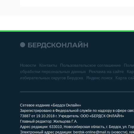
Новости
Контакты
Пользовательское соглашение
Поли
обработки персональных данных
Реклама на сайте
Кар
избирательных округов Бердска
Яндекс поиск
Карта са
Сетевое издание «Бердск Онлайн»
Зарегистрировано в Федеральной службе по надзору в сфере св
73887 от 19.10.2018 г. Учредитель: ООО «БЕРДСК ОНЛАЙН»
Главный редактор: Жильцова Г.А.
Адрес редакции: 633010, Новосибирская область, г. Бердск, ул. Горь
Электронный адрес редакции: berdsk-online@mail.ru (новости), re