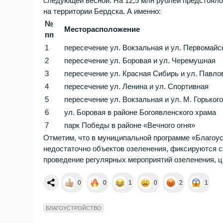
следующей весной. На 12,5 млн рублей предстояло
на территории Бердска. А именно:
№
Месторасположение
пп
1
пересечение ул. Вокзальная и ул. Первомайс
2
пересечение ул. Боровая и ул. Черемушная
3
пересечение ул. Красная Сибирь и ул. Павло
4
пересечение ул. Ленина и ул. Спортивная
5
пересечение ул. Вокзальная и ул. М. Горьког
6
ул. Боровая в районе Богоявленского храма
7
парк Победы в районе «Вечного огня»
Отметим, что в муниципальной программе «Благоуст
недостаточно объектов озеленения, фиксируются 
проведение регулярных мероприятий озеленения, ц
0
0
1
0
2
1
БЛАГОУСТРОЙСТВО