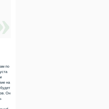
там по
густа
и
вие на
 будет
ов. Он
ь