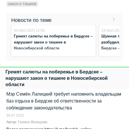
ЗАКОН О ТИШИНЕ
Новости по теме
30.Июл.2025 12:56
24.Июл.2025 16:
Гремят салюты на побережье в Бердске –
Шумная толпа
нарушают закон о тишине в
разбудила жит
Новосибирской области
Бердске — их 
Гремят салюты на побережье в Бердске –
нарушают закон о тишине в Новосибирской
области
Мэр Семён Лапицкий требует напомнить владельцам
баз отдыха в Бердске об ответственности за
соблюдение законодательства
30.07.2025
Автор:
Галина Жильцова
Видео подписчиков https://t.me/berdsk_online