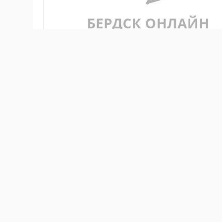
О предстоящем крупном отключении горячего и хо
Отключение горячей воды
На период замены участка магистрального канализ
в целях минимизации объемов сточных на время р
прекращена подача горячей воды потребителям по 
Микрорайон 48а, 49, 49а, 52 (школа № 5), 54, 55
Красная Сибирь 109, 111, 117, 119, 120, 121, 123
Лунная 1, 2, 3 (д/с № 28 кор. 1 «Огонек»), 4, 6, 
Рогачева 14, 16
Отключение холодной воды