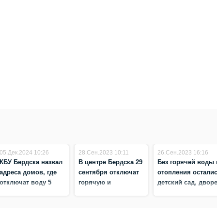
05.Дек.2024 10:26
28.Сен.2023 10:11
26.Сен.2023 16:16
КБУ Бердска назвал
В центре Бердска 29
Без горячей воды 
адреса домов, где
сентября отключат
отопления остали
отключат воду 5
горячую и
детский сад, двор
декабря
холодную воду из-за
культуры и
дефекта на
многоэтажки
водоводе
микрорайона в