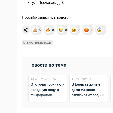
ул. Песчаная, д. 3.
Просьба запастись водой.
0
0
0
0
0
0
ОТКЛЮЧЕНИЕ ВОДЫ
Новости по теме
14.Апр.2026 16:59
15.Окт.2025 9:45
Отключат горячую и
В Бердске жилые
холодную воду в
дома массово
Микрорайоне
отключат от воды и
Бердска в дни
тепла 15 октября
замены коллектора