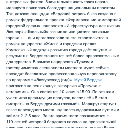
интересных фактов. Значительная часть точек нового
маршрута появилась благодаря национальным проектам.
Так, детская площадка «Бердский острог» была создана в
рамках федерального проекта «Формирование комфортной
городской среды» нацпроекта «Инфраструктура для жизни».
Эко‑парк «Школьный» возник по инициативе активных
горожан — они проголосовали за его строительство в
рамках нацпроекта «Жильё и городская среда».
Комплексный подход к развитию города даёт ощутимые
результаты: Бердск становится всё более привлекательным
для туристов. В рамках нацпроекта «Туризм и
гостеприимство» специалисты местного музея сейчас
проходят бесплатную профессиональную переподготовку
по программе «Экскурсовод (гид)».
Музей Бердска
пригласил на пешеходную экскурсию «Прогулка с
историями». Она состоится 10 июня в 15:00. По отзывам
участников предыдущих прогулок, после неё «Я стал
смотреть на Бердск другими глазами!». Маршрут стартует
возле переходного моста над железнодорожными путями и
займёт 2–2,5 часа. За это время гости познакомятся с
110‑летней историей бердского вокзала на привокзальной
площади и насладятся живописным видом на реку Бердь,