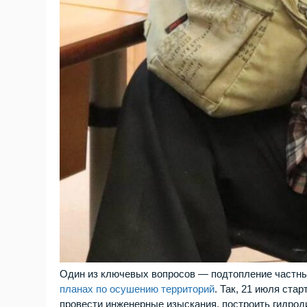
Один из ключевых вопросов — подтопление частны
планах по осушению территорий
. Так, 21 июля ста
провести инженерные изыскания, построить гидро