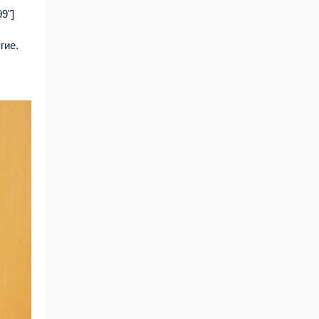
9"]
гие.