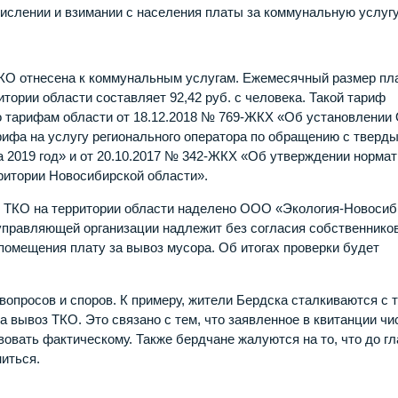
числении и взимании с населения платы за коммунальную услугу
 ТКО отнесена к коммунальным услугам. Ежемесячный размер пл
ории области составляет 92,42 руб. с человека. Такой тариф
по тарифам области от 18.12.2018 № 769-ЖКХ «Об установлени
рифа на услугу регионального оператора по обращению с тверд
 2019 год» и от 20.10.2017 № 342-ЖКХ «Об утверждении норма
ритории Новосибирской области».
с ТКО на территории области наделено ООО «Экология-Новосиб
управляющей организации надлежит без согласия собственнико
помещения плату за вывоз мусора. Об итогах проверки будет
опросов и споров. К примеру, жители Бердска сталкиваются с т
 вывоз ТКО. Это связано с тем, что заявленное в квитанции чи
вовать фактическому. Также бердчане жалуются на то, что до гл
ниться.