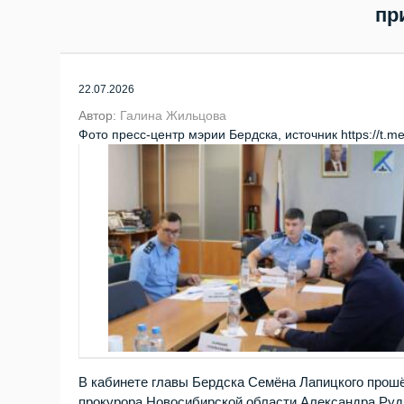
пр
22.07.2026
Автор:
Галина Жильцова
Фото пресс-центр мэрии Бердска, источник https://t.me
В кабинете главы Бердска Семёна Лапицкого прош
прокурора Новосибирской области Александра Рудя