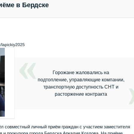
иёме в Бердске
/lapickiy2025
Горожане жаловались на
подтопление, управляющие компании,
транспортную доступность СНТ и
расторжение контракта
ёл совместный личный приём граждан с участием заместителя
 и прокурора города Бердска Аркадия Козлова. На приёме