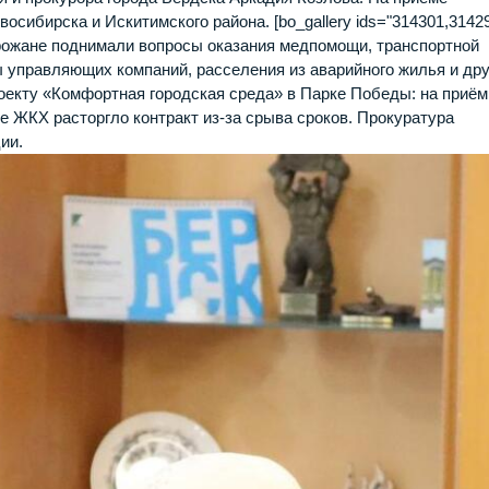
сибирска и Искитимского района. [bo_gallery ids="314301,31429
орожане поднимали вопросы оказания медпомощи, транспортной
 управляющих компаний, расселения из аварийного жилья и дру
оекту «Комфортная городская среда» в Парке Победы: на приём
е ЖКХ расторгло контракт из‑за срыва сроков. Прокуратура
ии.