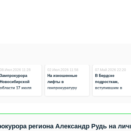
08.Июл.2026 11:28
02.Июл.2026 11:58
07.Май.2026 22:20
Зампрокурора
На изношенные
В Бердске
Новосибирской
лифты в
подросткам,
области 17 июля
генпрокуратуру
вступившим в
проведет приём в
пожаловались
конфликт с
Бердске
жители Бердска
законом, рассказа
как провести врем
летом
окурора региона Александр Рудь на ли