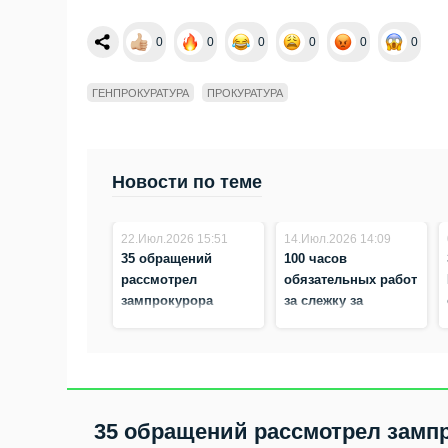
0
0
0
0
0
0
ГЕНПРОКУРАТУРА
ПРОКУРАТУРА
Новости по теме
22.Июл.2026 15:51
14.Июл.2026 14:09
35 обращений
100 часов
рассмотрел
обязательных работ
зампрокурора
за слежку за
региона Александр
бывшим мужем
Рудь на личном
получила
приёме в Бердске
жительница
Новосибирска
35 обращений рассмотрел зампр