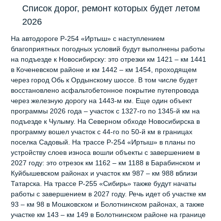
Список дорог, ремонт которых будет летом
2026
На автодороге Р-254 «Иртыш» с наступлением
благоприятных погодных условий будут выполнены работы
на подъезде к Новосибирску: это отрезки км 1421 – км 1441
в Коченевском районе и км 1442 – км 1454, проходящем
через город Обь к Ордынскому шоссе. В том числе будет
восстановлено асфальтобетонное покрытие путепровода
через железную дорогу на 1443-м км. Еще один объект
программы 2026 года – участок с 1327-го по 1345-й км на
подъезде к Чулыму. На Северном обходе Новосибирска в
программу вошел участок с 44-го по 50-й км в границах
поселка Садовый. На трассе Р-254 «Иртыш» в планы по
устройству слоев износа вошли объекты с завершением в
2027 году: это отрезок км 1162 – км 1188 в Барабинском и
Куйбышевском районах и участок км 987 – км 988 вблизи
Татарска. На трассе Р-255 «Сибирь» также будут начаты
работы с завершением в 2027 году. Речь идет об участке км
93 – км 98 в Мошковском и Болотнинском районах, а также
участке км 143 – км 149 в Болотнинском районе на границе