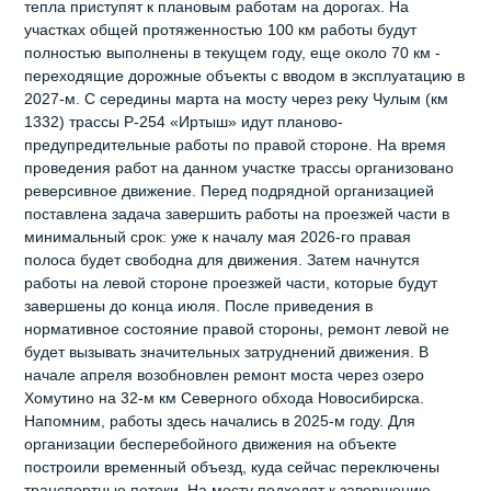
тепла приступят к плановым работам на дорогах. На
участках общей протяженностью 100 км работы будут
полностью выполнены в текущем году, еще около 70 км -
переходящие дорожные объекты с вводом в эксплуатацию в
2027-м. С середины марта на мосту через реку Чулым (км
1332) трассы Р-254 «Иртыш» идут планово-
предупредительные работы по правой стороне. На время
проведения работ на данном участке трассы организовано
реверсивное движение. Перед подрядной организацией
поставлена задача завершить работы на проезжей части в
минимальный срок: уже к началу мая 2026-го правая
полоса будет свободна для движения. Затем начнутся
работы на левой стороне проезжей части, которые будут
завершены до конца июля. После приведения в
нормативное состояние правой стороны, ремонт левой не
будет вызывать значительных затруднений движения. В
начале апреля возобновлен ремонт моста через озеро
Хомутино на 32-м км Северного обхода Новосибирска.
Напомним, работы здесь начались в 2025-м году. Для
организации бесперебойного движения на объекте
построили временный объезд, куда сейчас переключены
транспортные потоки. На мосту подходят к завершению