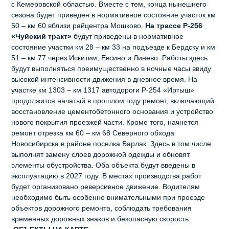
с Кемеровской областью. Вместе с тем, конца нынешнего
сезона будет приведен в нормативное состояние участок км
50 – км 60 вблизи райцентра Мошково.
На трассе Р-256
«Чуйский тракт»
будут приведены в нормативное
состояние участки км 28 – км 33 на подъезде к Бердску и км
51 – км 77 через Искитим, Евсино и Линево. Работы здесь
будут выполняться преимущественно в ночные часы ввиду
высокой интенсивности движения в дневное время. На
участке км 1303 – км 1317 автодороги Р-254 «Иртыш»
продолжится начатый в прошлом году ремонт, включающий
восстановление цементобетонного основания и устройство
нового покрытия проезжей части. Кроме того, начнется
ремонт отрезка км 60 – км 68 Северного обхода
Новосибирска в районе поселка Барлак. Здесь в том числе
выполнят замену слоев дорожной одежды и обновят
элементы обустройства. Оба объекта будут введены в
эксплуатацию в 2027 году. В местах производства работ
будет организовано реверсивное движение. Водителям
необходимо быть особенно внимательными при проезде
объектов дорожного ремонта, соблюдать требования
временных дорожных знаков и безопасную скорость.