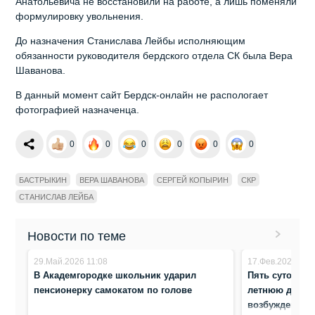
Анатольевича не восстановили на работе, а лишь поменяли
формулировку увольнения.
До назначения Станислава Лейбы исполняющим
обязанности руководителя бердского отдела СК была Вера
Шаванова.
В данный момент сайт Бердск-онлайн не распологает
фотографией назначенца.
0
0
0
0
0
0
БАСТРЫКИН
ВЕРА ШАВАНОВА
СЕРГЕЙ КОПЫРИН
СКР
СТАНИСЛАВ ЛЕЙБА
Новости по теме
29.Май.2026 11:08
17.Фев.2026 11:
В Академгородке школьник ударил
Пять суток ищ
пенсионерку самокатом по голове
летнюю девоч
возбуждено д