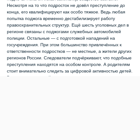
Несмотря на то что подросток не довёл преступление до
конца, его квалифицируют как особо тяжкое. Ведь любая
попытка поджога временно дестабилизирует работу
правоохранительных структур. Ещё шесть уголовных дел в
регионе связаны с поджогами служебных автомобилей
полиции. Остальные — с подготовкой нападений на
госучреждения. При этом большинство привлечённых к
ответственности подростков — не местные, а жители других
регионов России. Следователи подчёркивают, что подобные
преступления находятся на особом контроле. А родителям
стоит внимательно следить за цифровой активностью детей.
Ведь именно в онлайн‑пространстве чаще всего происходит
вербовка и запугивание подростков.
0
0
0
0
0
0
БЕРДСК
ОМВД ПО БЕРДСКУ
ПОДЖИГАТЕЛЬ
ПОДРОСТОК