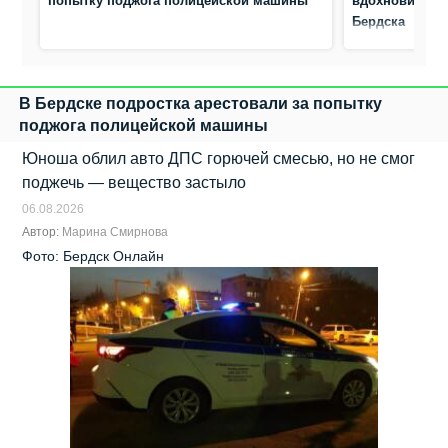
попытку поджога полицейской машины
вдохновила ю
Бердска
В Бердске подростка арестовали за попытку
поджога полицейской машины
Юноша облил авто ДПС горючей смесью, но не смог
поджечь — вещество застыло
06.08.2026
Автор:
Марина Смирнова
Фото: Бердск Онлайн