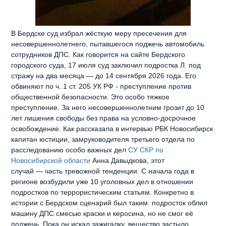
В Бердске суд избрал жёсткую меру пресечения для
несовершеннолетнего, пытавшегося поджечь автомобиль
сотрудников ДПС. Как говорится на сайте Бердского
городского суда, 17 июля суд заключил подростка Л. под
стражу на два месяца — до 14 сентября 2026 года. Его
обвиняют по ч. 1 ст. 205 УК РФ - преступление против
общественной безопасности. Это особо тяжкое
преступление. За него несовершеннолетним грозит до 10
лет лишения свободы без права на условно‑досрочное
освобождение. Как рассказала в интервью РБК Новосибирск
капитан юстиции, замруководителя третьего отдела по
расследованию особо важных дел
СУ СКР по
Новосибирской области
Анна Давыдкова, этот
случай — часть тревожной тенденции. С начала года в
регионе возбудили уже 10 уголовных дел в отношении
подростков по террористическим статьям. Конкретно в
истории с Бердском сценарий был таким: подросток облил
машину ДПС смесью краски и керосина, но не смог её
поджечь. Пока он искал зажигалку, вещество застыло.