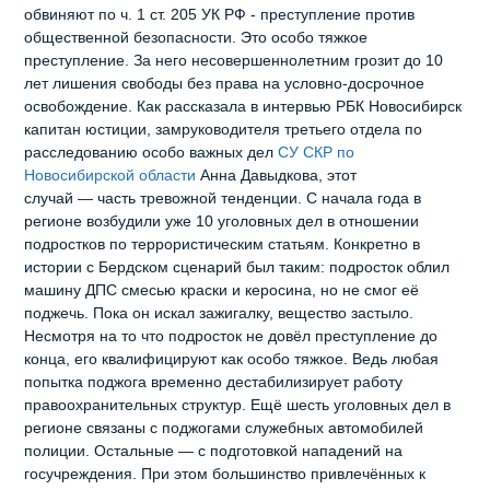
обвиняют по ч. 1 ст. 205 УК РФ - преступление против
общественной безопасности. Это особо тяжкое
преступление. За него несовершеннолетним грозит до 10
лет лишения свободы без права на условно‑досрочное
освобождение. Как рассказала в интервью РБК Новосибирск
капитан юстиции, замруководителя третьего отдела по
расследованию особо важных дел
СУ СКР по
Новосибирской области
Анна Давыдкова, этот
случай — часть тревожной тенденции. С начала года в
регионе возбудили уже 10 уголовных дел в отношении
подростков по террористическим статьям. Конкретно в
истории с Бердском сценарий был таким: подросток облил
машину ДПС смесью краски и керосина, но не смог её
поджечь. Пока он искал зажигалку, вещество застыло.
Несмотря на то что подросток не довёл преступление до
конца, его квалифицируют как особо тяжкое. Ведь любая
попытка поджога временно дестабилизирует работу
правоохранительных структур. Ещё шесть уголовных дел в
регионе связаны с поджогами служебных автомобилей
полиции. Остальные — с подготовкой нападений на
госучреждения. При этом большинство привлечённых к