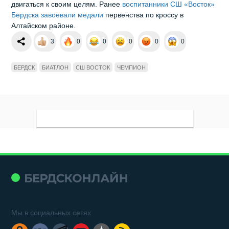
двигаться к своим целям. Ранее
воспитанники СШ «Восток»
Бердска завоевали медали
первенства по кроссу в
Алтайском районе.
3
0
0
0
0
0
БЕРДСК
БИАТЛОН
СШ ВОСТОК
ЧЕМПИОН
Мы в социальных сетях