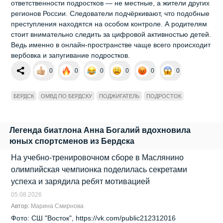
ответственности подростков — не местные, а жители других
регионов России. Следователи подчёркивают, что подобные
преступления находятся на особом контроле. А родителям
стоит внимательно следить за цифровой активностью детей.
Ведь именно в онлайн‑пространстве чаще всего происходит
вербовка и запугивание подростков.
0
0
0
0
0
0
БЕРДСК
ОМВД ПО БЕРДСКУ
ПОДЖИГАТЕЛЬ
ПОДРОСТОК
Легенда биатлона Анна Богалий вдохновила
юных спортсменов из Бердска
На учебно‑тренировочном сборе в Маслянино
олимпийская чемпионка поделилась секретами
успеха и зарядила ребят мотивацией
05.08.2026
Автор:
Марина Смирнова
Фото: СШ "Восток", https://vk.com/public212312016