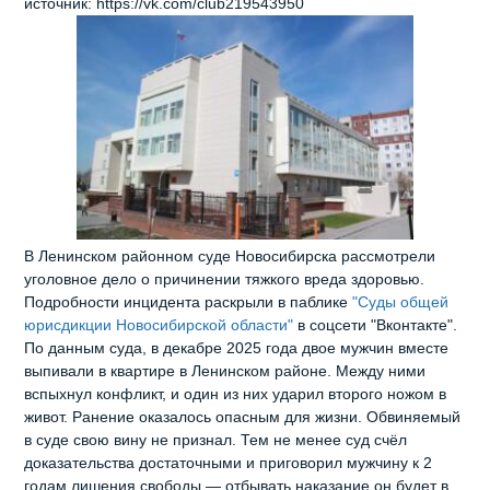
источник: https://vk.com/club219543950
В Ленинском районном суде Новосибирска рассмотрели
уголовное дело о причинении тяжкого вреда здоровью.
Подробности инцидента раскрыли в паблике
"Суды общей
юрисдикции Новосибирской области"
в соцсети "Вконтакте".
По данным суда, в декабре 2025 года двое мужчин вместе
выпивали в квартире в Ленинском районе. Между ними
вспыхнул конфликт, и один из них ударил второго ножом в
живот. Ранение оказалось опасным для жизни. Обвиняемый
в суде свою вину не признал. Тем не менее суд счёл
доказательства достаточными и приговорил мужчину к 2
годам лишения свободы — отбывать наказание он будет в