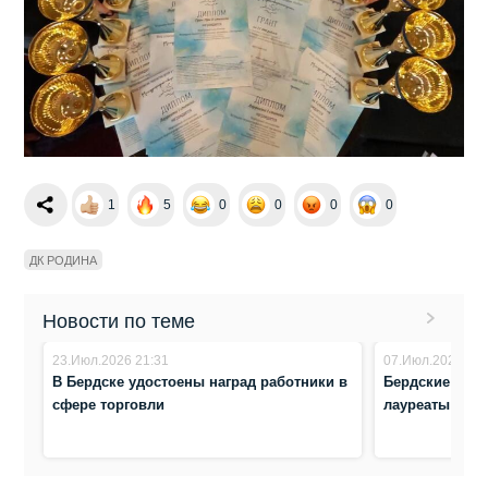
1
5
0
0
0
0
ДК РОДИНА
Новости по теме
23.Июл.2026 21:31
07.Июл.2026 22:
В Бердске удостоены наград работники в
Бердские арт
сфере торговли
лауреаты меж