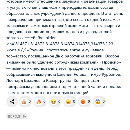
которые имеют отношение к закупкам и реализации товаров
и услуг, включая учащихся и преподавательский состав
образовательных учреждений данного профиля. В этот день
поздравления принимают все, кто связан с одной из самых
массовых и заметных отраслей экономики — от кассиров и
продавцов до логистов, маркетологов и руководителей
торговых сетей. [bo_slider
ids="314371,314372,314373,314374,314375,314376"] 23
июля в ДК «Родина» состоялось яркое и душевное
торжество, посвящённое Дню работника торговли. Особое
внимание было уделено сотрудникам компании «Продсиб»
— именно их чествовали в этот праздничный день. Перед
собравшимися выступили Евгения Рогова, Тимур Курбанов,
Леонард Ерзылев, и Кавер группа. Концерт стал
прекрасным дополнением к торжественной части и подарил
всем гостям много положительных эмоций.
0
0
0
0
0
0
ДК РОДИНА