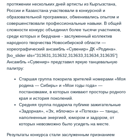
протяжении нескольких дней артисты из Кыргызстана,
России и Казахстана участвовали в конкурсной и
образовательной программах, обменивались опытом и
совершенствовали профессиональные навыки. В общей
сложности конкурс объединил более тысячи участников,
среди которых и бердчане - заслуженный коллектив
народного творчества Новосибирской области —
хореографический ансамбль «Сувенир» ДК «Родина».
[bo_slider ids="313631,313632,313633,313634,313635"]
Ансамбль «Сувенир» представил яркую танцевальную
палитру:
Старшая группа покорила зрителей номерами «Моя
родина — Сибирь» и «Мои годы года» —
постановками, в которых оживают просторы родного
края и история поколений.
Средняя группа подарила публике зажигательные
«Задорная», «Эх, яблочко» и «Потеха» — танцы,
наполненные энергией, юмором и задором, от
которых невозможно было усидеть на месте.
Результаты конкурса стали заслуженным признанием