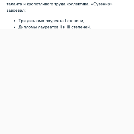
таланта и кропотливого труда коллектива. «Сувенир»
завоевал:
Три диплома лауреата I степени;
Дипломы лауреатов II и III степеней.
Эти награды — не просто почётные
знаки, а свидетельство высокого
мастерства и преданности искусству, -
отметили специалисты ДК «Родина».