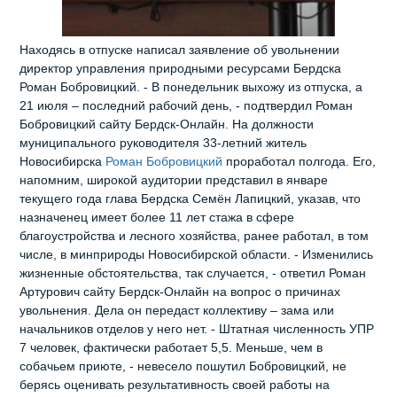
Находясь в отпуске написал заявление об увольнении
директор управления природными ресурсами Бердска
Роман Бобровицкий. - В понедельник выхожу из отпуска, а
21 июля – последний рабочий день, - подтвердил Роман
Бобровицкий сайту Бердск-Онлайн. На должности
муниципального руководителя 33-летний житель
Новосибирска
Роман Бобровицкий
проработал полгода. Его,
напомним, широкой аудитории представил в январе
текущего года глава Бердска Семён Лапицкий, указав, что
назначенец имеет более 11 лет стажа в сфере
благоустройства и лесного хозяйства, ранее работал, в том
числе, в минприроды Новосибирской области. - Изменились
жизненные обстоятельства, так случается, - ответил Роман
Артурович сайту Бердск-Онлайн на вопрос о причинах
увольнения. Дела он передаст коллективу – зама или
начальников отделов у него нет. - Штатная численность УПР
7 человек, фактически работает 5,5. Меньше, чем в
собачьем приюте, - невесело пошутил Бобровицкий, не
берясь оценивать результативность своей работы на