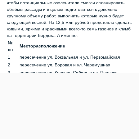
чтобы потенциальные озеленители смогли спланировать
объёмы рассады и в целом подготовиться к довольно
крупному объему работ, выполнить которые нужно будет
следующей весной. На 12,5 млн рублей предстояло сделать
живыми, яркими и красивыми всего-то семь газонов и клумб
на территории Бердска. А именно:
№
Месторасположение
пп
1
пересечение ул. Вокзальная и ул. Первомайская
2
пересечение ул. Боровая и ул. Черемушная
3
пересечение ул. Красная Сибирь и ул. Павлова
4
пересечение ул. Ленина и ул. Спортивная
5
пересечение ул. Вокзальная и ул. М. Горького
6
ул. Боровая в районе Богоявленского храма
7
парк Победы в районе «Вечного огня»
Отметим, что в муниципальной программе
«Благоустройство города Бердска» указано, что на
территории города недостаточно объектов озеленения,
фиксируются сокращения площадей зеленых насаждений.
Бердску требуется проведение регулярных мероприятий