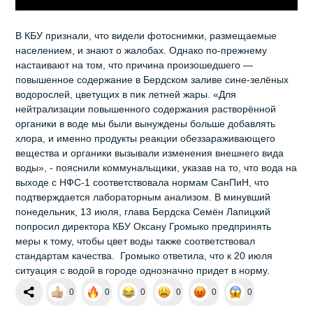
В КБУ признали, что видели фотоснимки, размещаемые
населением, и знают о жалобах. Однако по-прежнему
настаивают на том, что причина произошедшего —
повышенное содержание в Бердском заливе сине-зелёных
водорослей, цветущих в пик летней жары. «Для
нейтрализации повышенного содержания растворённой
органики в воде мы были вынуждены больше добавлять
хлора, и именно продукты реакции обеззараживающего
вещества и органики вызывали изменения внешнего вида
воды», - пояснили коммунальщики, указав на то, что вода на
выходе с НФС-1 соответствовала нормам СанПиН, что
подтверждается лабораторным анализом. В минувший
понедельник, 13 июля, глава Бердска Семён Лапицкий
попросил директора КБУ Оксану Громыко предпринять
меры к тому, чтобы цвет воды также соответствовал
стандартам качества. Громыко ответила, что к 20 июля
ситуация с водой в городе однозначно придет в норму.
0
0
0
0
0
0