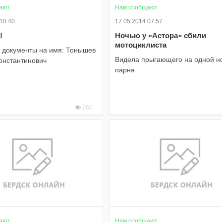
ают
Нам сообщают
 10:40
17.05.2014 07:57
!
Ночью у «Астора» сбили
мотоциклиста
 документы на имя: Тонышев
Видела прыгающего на одной н
онстантинович
парня
260
ают
Нам сообщают