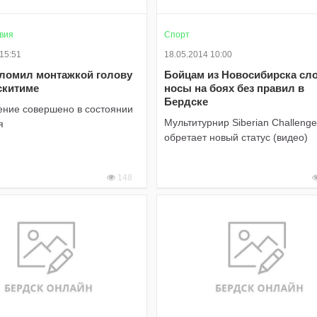
вия
Спорт
 15:51
18.05.2014 10:00
ломил монтажкой голову
Бойцам из Новосибирска сл
скитиме
носы на боях без правил в
Бердске
ение совершено в состоянии
Мультитурнир Siberian Challenge
я
обретает новый статус (видео)
148