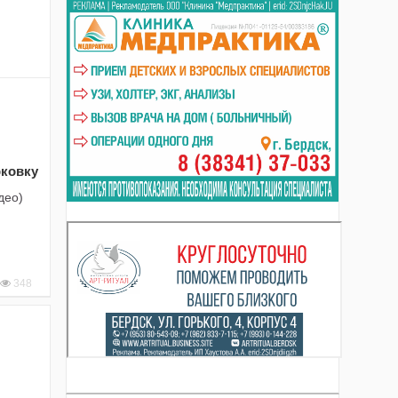
рковку
део)
348