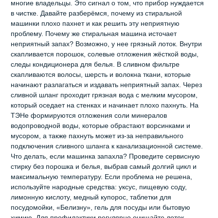
многие владельцы. Это сигнал о том, что прибор нуждается
в чистке. Давайте разберёмся, почему из стиральной
машинки плохо пахнет и как решить эту неприятную
проблему. Почему же стиральная машина источает
неприятный запах? Возможно, у нее грязный лоток. Внутри
скапливается порошок, солевые отложения жёсткой воды,
следы кондиционера для белья. В сливном фильтре
скапливаются волосы, шерсть и волокна ткани, которые
начинают разлагаться и издавать неприятный запах. Через
сливной шланг проходит грязная вода с мелким мусором,
который оседает на стенках и начинает плохо пахнуть. На
ТЭНе формируются отложения соли минералов
водопроводной воды, которые обрастают ворсинками и
мусором, а также пахнуть может из-за неправильного
подключения сливного шланга к канализационной системе.
Что делать, если машинка запахла? Проведите сервисную
стирку без порошка и белья, выбрав самый долгий цикл и
максимальную температуру. Если проблема не решена,
используйте народные средства: уксус, пищевую соду,
лимонную кислоту, медный купорос, таблетки для
посудомойки, «Белизну», гель для посуды или бытовую
химию. Для профилактики регулярно очищайте лоток,