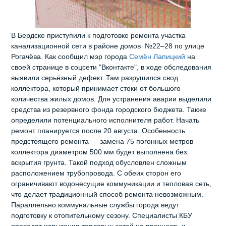
В Бердске приступили к подготовке ремонта участка
канализационной сети в районе домов №22–28 по улице
Рогачёва. Как сообщил мэр города
Семён Лапицкий
на
своей странице в соцсети "Вконтакте", в ходе обследования
выявили серьёзный дефект. Там разрушился свод
коллектора, который принимает стоки от большого
количества жилых домов. Для устранения аварии выделили
средства из резервного фонда городского бюджета. Также
определили потенциального исполнителя работ. Начать
ремонт планируется после 20 августа. Особенность
предстоящего ремонта — замена 75 погонных метров
коллектора диаметром 500 мм будет выполнена без
вскрытия грунта. Такой подход обусловлен сложным
расположением трубопровода. С обеих сторон его
ограничивают водонесущие коммуникации и тепловая сеть,
что делает традиционный способ ремонта невозможным.
Параллельно коммунальные службы города ведут
подготовку к отопительному сезону. Специалисты КБУ
проводят испытания тепловых сетей на прочность и