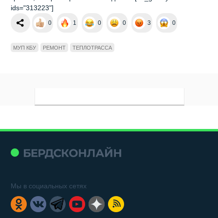
ids="313223"]
0
1
0
0
3
0
МУП КБУ
РЕМОНТ
ТЕПЛОТРАССА
Мы в социальных сетях