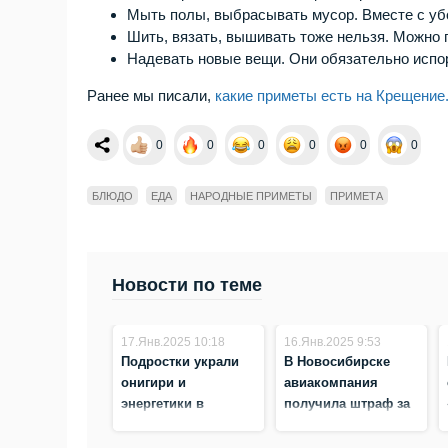
Мыть полы, выбрасывать мусор. Вместе с убо
Шить, вязать, вышивать тоже нельзя. Можно 
Надевать новые вещи. Они обязательно испо
Ранее мы писали,
какие приметы есть на Крещение
0
0
0
0
0
0
БЛЮДО
ЕДА
НАРОДНЫЕ ПРИМЕТЫ
ПРИМЕТА
Новости по теме
17.Янв.2025 10:18
16.Янв.2025 9:53
Подростки украли
В Новосибирске
онигири и
авиакомпания
энергетики в
получила штраф за
магазине
150 голодных
Новосибирска
пассажиров