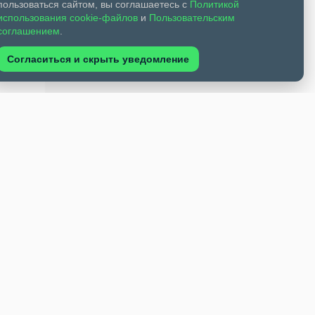
пользоваться сайтом, вы соглашаетесь с
Политикой
использования cookie-файлов
и
Пользовательским
соглашением
.
Согласиться и скрыть уведомление
 АБ
Среди
для
ноша
кий
ный
лали
 их не