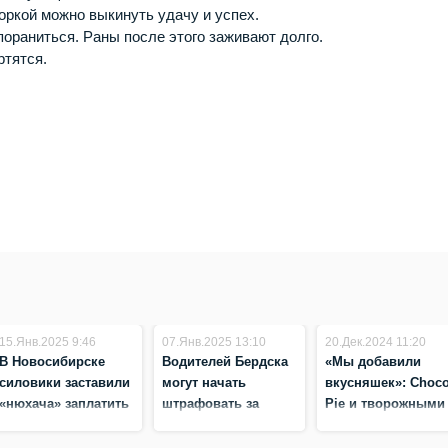
ркой можно выкинуть удачу и успех.
пораниться. Раны после этого заживают долго.
ртятся.
.
15.Янв.2025 9:46
07.Янв.2025 13:10
20.Дек.2024 11:20
В Новосибирске
Водителей Бердска
«Мы добавили
силовики заставили
могут начать
вкусняшек»: Choc
«нюхача» заплатить
штрафовать за
Pie и творожными
за испорченный
шаурму и кофе во
сырками кормят
бургер
время вождения
маленьких