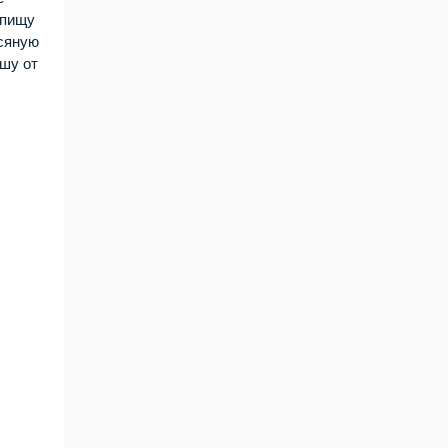
 пищу
всяную
ушу от