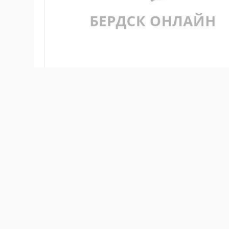
В Новосибирске выяснилось, что подростки любят 
"Гвардия", только 15 января сотрудники пресекли 
украденных товаров были популярные среди молодё
школьников. Например, в Октябрьском районе Ново
признался, что ему стыдно просить деньги у родит
напиток в кармане в Ленинском районе. Ещё двое 
сыр. Тем временем в одном из бердских магазинов 
вид, что съедают их с витрины. Как рассказал чита
выпроводила из магазина. Ранее сообщалось, что
0
0
0
0
0
0
ЕДА
КРАЖА
ПРОИСШЕСТВИЯ
РОЛЛЫ