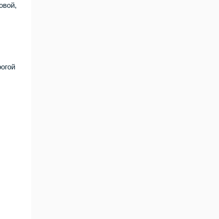
овой,
огой