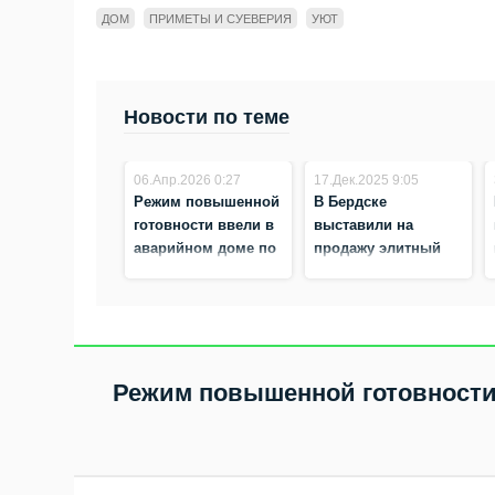
ДОМ
ПРИМЕТЫ И СУЕВЕРИЯ
УЮТ
Новости по теме
06.Апр.2026 0:27
17.Дек.2025 9:05
Режим повышенной
В Бердске
готовности ввели в
выставили на
аварийном доме по
продажу элитный
ул. Попова, 17
коттедж с
Бердска
бассейном и
камином за 120 млн
рублей
Режим повышенной готовности 