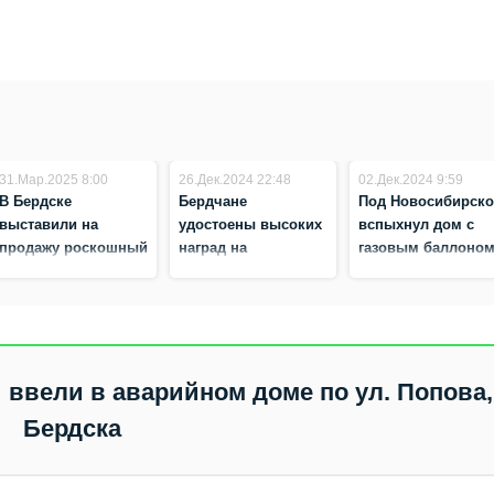
31.Мар.2025 8:00
26.Дек.2024 22:48
02.Дек.2024 9:59
В Бердске
Бердчане
Под Новосибирск
выставили на
удостоены высоких
вспыхнул дом с
продажу роскошный
наград на
газовым баллоно
особняк с зимним
мультипликационном
садом и бассейном
фестивале
за 76 млн рублей
ввели в аварийном доме по ул. Попова,
Бердска