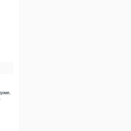
доме.
м