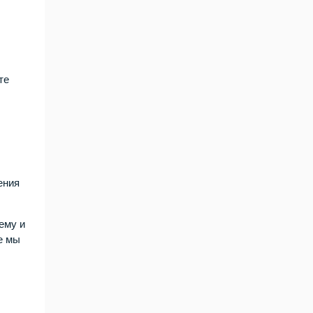
те
ения
ему и
е мы