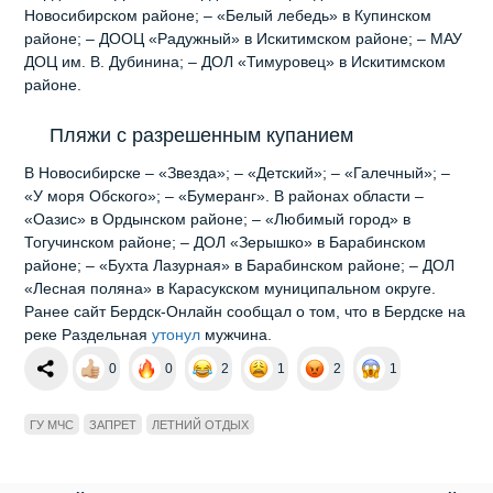
Новосибирском районе; – «Белый лебедь» в Купинском
районе; – ДООЦ «Радужный» в Искитимском районе; – МАУ
ДОЦ им. В. Дубинина; – ДОЛ «Тимуровец» в Искитимском
районе.
Пляжи с разрешенным купанием
В Новосибирске – «Звезда»; – «Детский»; – «Галечный»; –
«У моря Обского»; – «Бумеранг». В районах области –
«Оазис» в Ордынском районе; – «Любимый город» в
Тогучинском районе; – ДОЛ «Зерышко» в Барабинском
районе; – «Бухта Лазурная» в Барабинском районе; – ДОЛ
«Лесная поляна» в Карасукском муниципальном округе.
Ранее сайт Бердск-Онлайн сообщал о том, что в Бердске на
реке Раздельная
утонул
мужчина.
0
0
2
1
2
1
ГУ МЧС
ЗАПРЕТ
ЛЕТНИЙ ОТДЫХ