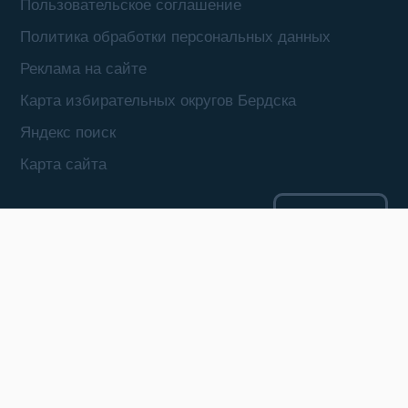
Пользовательское соглашение
Политика обработки персональных данных
Реклама на сайте
Карта избирательных округов Бердска
Яндекс поиск
Карта сайта
18+
Сетевое издание «Бердск Онлайн»
Зарегистрировано в Федеральной службе по надзору в сфере связи,
информационных технологий и массовых коммуникаций
(Роскомнадзор). Свидетельство о регистрации СМИ ЭЛ № ФС 77 –
73887 от 19.10.2018 г. Учредитель: ООО «БЕРДСК ОНЛАЙН»
Главный редактор: Жильцова Г.А.
Адрес редакции: 633010, Новосибирская область, г. Бердск, ул.
Горького, 4, оф. 2/1. Телефон: 8 (383-41) 2-11-44
Электронный адрес редакции: berdsk-online@mail.ru (новости),
reklama@berdsk-online.ru (реклама)