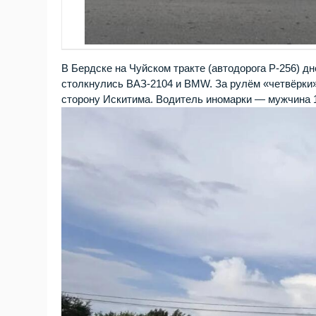
В Бердске на Чуйском тракте (автодорога Р‑256) д
столкнулись ВАЗ‑2104 и BMW. За рулём «четвёрки»
сторону Искитима. Водитель иномарки — мужчина 1