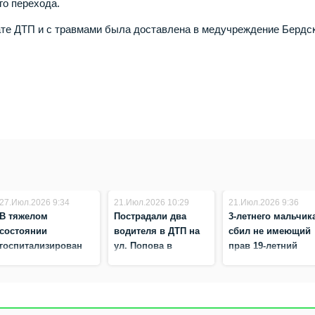
го перехода.
ате ДТП и с травмами была доставлена в медучреждение Бердск
27.Июл.2026 9:34
21.Июл.2026 10:29
21.Июл.2026 9:36
В тяжелом
Пострадали два
3-летнего мальчик
состоянии
водителя в ДТП на
сбил не имеющий
госпитализирован
ул. Попова в
прав 19-летний
мотоциклист после
Бердске
водитель в Бердск
ДТП в Бердске