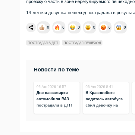
проезжую часть в зоне нерегулируемого пешеходно
14-летняя девушка-пешеход пострадала в результ
0
0
0
0
0
0
ПОСТРАДАЛ В ДТП
ПОСТРАДАЛ ПЕШЕХОД
Новости по теме
06.Авг.2026 16:57
06.Авг.2026 8:41
Две пассажирки
В Краснообске
автомобиля ВАЗ
водитель автобуса
пострадали в ДТП
сбил девочку на
на трассе Р-256 в
пешеходном
Бердске
переходе