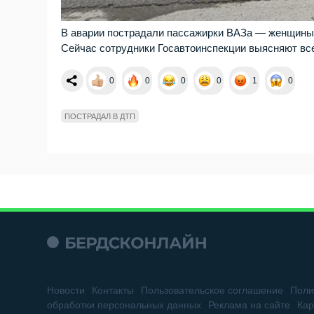
В аварии пострадали пассажирки ВАЗа — женщины 1
Сейчас сотрудники Госавтоинспекции выясняют вс
0
0
0
0
1
0
ПОСТРАДАЛ В ДТП
Новости
Контакты
Пользовательское соглашение
Поли
обработки персональных данных
Реклама на сайте
Кар