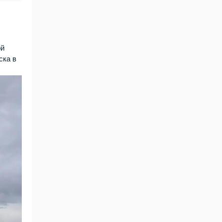
ой
ска в