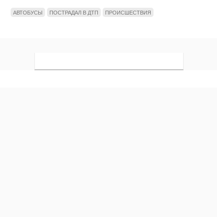
АВТОБУСЫ
ПОСТРАДАЛ В ДТП
ПРОИСШЕСТВИЯ
Мы в социальных сетях
Новости
Контакты