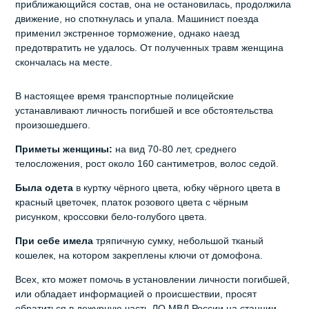
приближающийся состав, она не остановилась, продолжила
движение, но споткнулась и упала. Машинист поезда
применил экстренное торможение, однако наезд
предотвратить не удалось. От полученных травм женщина
скончалась на месте.
В настоящее время транспортные полицейские
устанавливают личность погибшей и все обстоятельства
произошедшего.
Приметы женщины:
на вид 70-80 лет, среднего
телосложения, рост около 160 сантиметров, волос седой.
Была одета
в куртку чёрного цвета, юбку чёрного цвета в
красный цветочек, платок розового цвета с чёрным
рисунком, кроссовки бело-голубого цвета.
При себе имела
тряпичную сумку, небольшой тканый
кошелек, на котором закреплены ключи от домофона.
Всех, кто может помочь в установлении личности погибшей,
или обладает информацией о происшествии, просят
обратиться в дежурную часть ЛО МВД России на станции