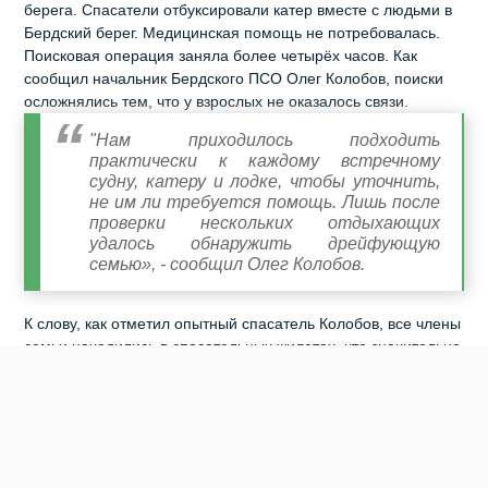
берега. Спасатели отбуксировали катер вместе с людьми в
Бердский берег. Медицинская помощь не потребовалась.
Поисковая операция заняла более четырёх часов. Как
сообщил начальник Бердского ПСО Олег Колобов, поиски
осложнялись тем, что у взрослых не оказалось связи.
"Нам приходилось подходить
практически к каждому встречному
судну, катеру и лодке, чтобы уточнить,
не им ли требуется помощь. Лишь после
проверки нескольких отдыхающих
удалось обнаружить дрейфующую
семью», - сообщил Олег Колобов.
К слову, как отметил опытный спасатель Колобов, все члены
семьи находились в спасательных жилетах, что значительно
повысило их безопасность до прибытия спасателей. Ранее
сайт Бердск-Онлайн сообщал о том, что семья из
Новосибирска, оказавшаяся
на острове
в шторм, позвала
спасателей и отказалась от их помощи.
2
0
0
0
1
0