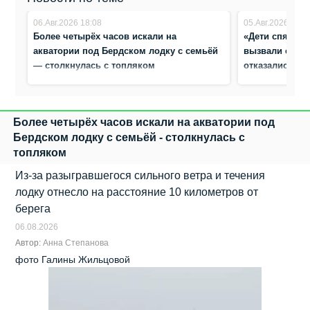
06.Авг.2026 18:08
05.Авг.2026 16:1
Более четырёх часов искали на
«Дети спят, б
акватории под Бердском лодку с семьёй
вызвали спаса
— столкнулась с топляком
отказались от
Новосибирска
Более четырёх часов искали на акватории под
Бердском лодку с семьёй - столкнулась с
топляком
Из-за разыгравшегося сильного ветра и течения
лодку отнесло на расстояние 10 километров от
берега
06.08.2026
Автор:
Анна Степанова
фото Галины Жильцовой