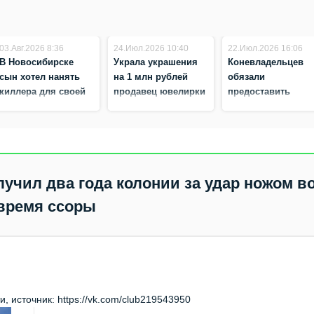
03.Авг.2026 8:36
24.Июл.2026 10:40
22.Июл.2026 16:06
В Новосибирске
Украла украшения
Коневладельцев
сын хотел нанять
на 1 млн рублей
обязали
киллера для своей
продавец ювелирки
предоставить
матери — его
в Новосибирске
лошадей
признали
ветеринарам в
невменяемым
Новосибирской
области
учил два года колонии за удар ножом в
время ссоры
 источник: https://vk.com/club219543950