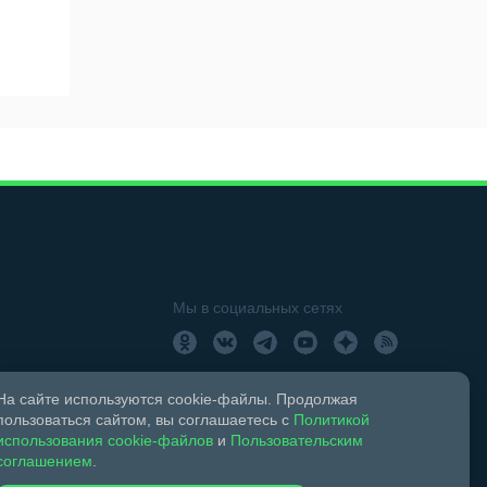
Мы в социальных сетях
На сайте используются cookie-файлы. Продолжая
пользоваться сайтом, вы соглашаетесь с
Политикой
использования cookie-файлов
и
Пользовательским
соглашением
.
18+
Свидетельство о регистрации СМИ ЭЛ № ФС 77 –