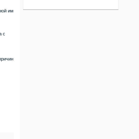
мой им
а с
причин