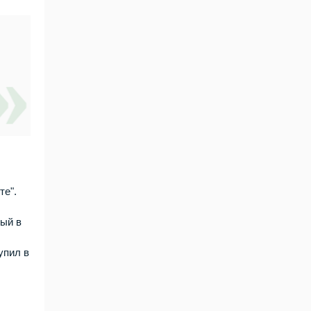
те".
мый в
упил в