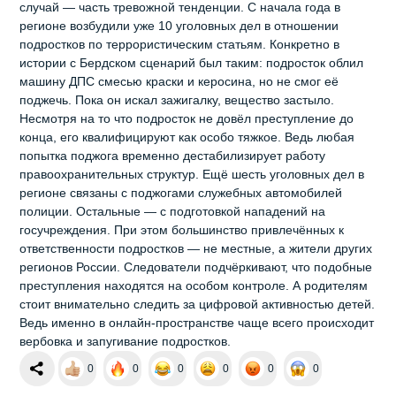
случай — часть тревожной тенденции. С начала года в
регионе возбудили уже 10 уголовных дел в отношении
подростков по террористическим статьям. Конкретно в
истории с Бердском сценарий был таким: подросток облил
машину ДПС смесью краски и керосина, но не смог её
поджечь. Пока он искал зажигалку, вещество застыло.
Несмотря на то что подросток не довёл преступление до
конца, его квалифицируют как особо тяжкое. Ведь любая
попытка поджога временно дестабилизирует работу
правоохранительных структур. Ещё шесть уголовных дел в
регионе связаны с поджогами служебных автомобилей
полиции. Остальные — с подготовкой нападений на
госучреждения. При этом большинство привлечённых к
ответственности подростков — не местные, а жители других
регионов России. Следователи подчёркивают, что подобные
преступления находятся на особом контроле. А родителям
стоит внимательно следить за цифровой активностью детей.
Ведь именно в онлайн‑пространстве чаще всего происходит
вербовка и запугивание подростков.
0
0
0
0
0
0