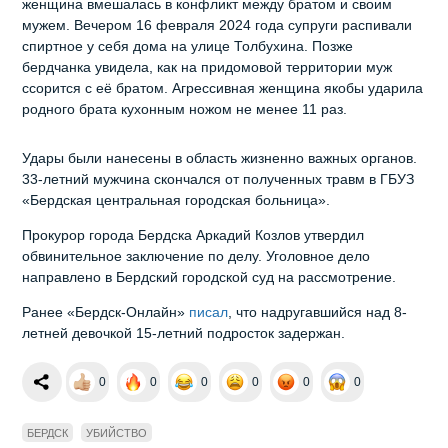
женщина вмешалась в конфликт между братом и своим
мужем. Вечером 16 февраля 2024 года супруги распивали
спиртное у себя дома на улице Толбухина. Позже
бердчанка увидела, как на придомовой территории муж
ссорится с её братом. Агрессивная женщина якобы ударила
родного брата кухонным ножом не менее 11 раз.
Удары были нанесены в область жизненно важных органов.
33-летний мужчина скончался от полученных травм в ГБУЗ
«Бердская центральная городская больница».
Прокурор города Бердска Аркадий Козлов утвердил
обвинительное заключение по делу. Уголовное дело
направлено в Бердский городской суд на рассмотрение.
Ранее «Бердск-Онлайн»
писал
, что надругавшийся над 8-
летней девочкой 15-летний подросток задержан.
0
0
0
0
0
0
БЕРДСК
УБИЙСТВО