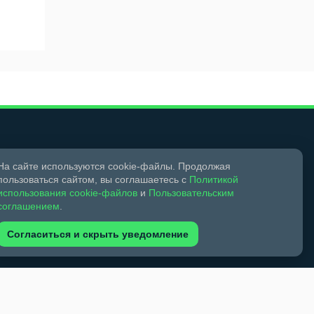
На сайте используются cookie-файлы. Продолжая
пользоваться сайтом, вы соглашаетесь с
Политикой
Мы в социальных сетях
использования cookie-файлов
и
Пользовательским
соглашением
.
Согласиться и скрыть уведомление
18+
Свидетельство о регистрации СМИ ЭЛ № ФС 77 –