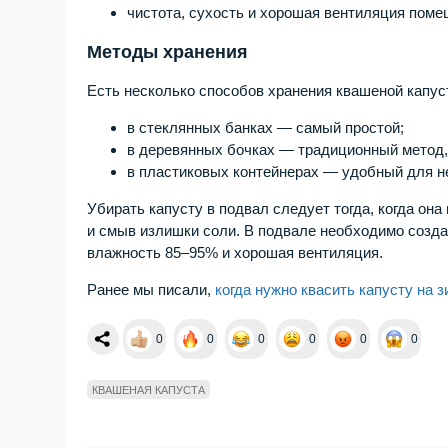
чистота, сухость и хорошая вентиляция поме
Методы хранения
Есть несколько способов хранения квашеной капус
в стеклянных банках — самый простой;
в деревянных бочках — традиционный метод,
в пластиковых контейнерах — удобный для н
Убирать капусту в подвал следует тогда, когда он
и смыв излишки соли. В подвале необходимо создат
влажность 85–95% и хорошая вентиляция.
Ранее мы писали,
когда нужно квасить капусту на з
0
0
0
0
0
0
КВАШЕНАЯ КАПУСТА