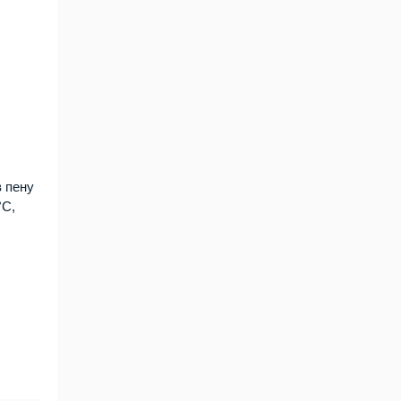
в пену
°C,