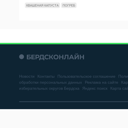
КВАШЕНАЯ КАПУСТА
ПОГРЕБ
Новости
Контакты
Пользовательское соглашение
Поли
обработки персональных данных
Реклама на сайте
Кар
избирательных округов Бердска
Яндекс поиск
Карта са
Сетевое издание «Бердск Онлайн»
Зарегистрировано в Федеральной службе по надзору в сфере св
73887 от 19.10.2018 г. Учредитель: ООО «БЕРДСК ОНЛАЙН»