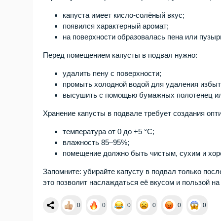
капуста имеет кисло-солёный вкус;
появился характерный аромат;
на поверхности образовалась пена или пузыр
Перед помещением капусты в подвал нужно:
удалить пену с поверхности;
промыть холодной водой для удаления избыт
высушить с помощью бумажных полотенец ил
Хранение капусты в подвале требует создания опт
температура от 0 до +5 °C;
влажность 85–95%;
помещение должно быть чистым, сухим и хо
Запомните: убирайте капусту в подвал только пос
это позволит наслаждаться её вкусом и пользой на
0
0
0
0
0
0