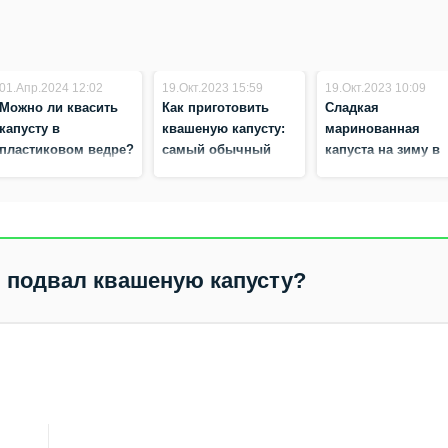
01.Апр.2024 12:02
19.Окт.2023 15:59
19.Окт.2023 10:09
Можно ли квасить
Как приготовить
Сладкая
капусту в
квашеную капусту:
маринованная
пластиковом ведре?
самый обычный
капуста на зиму в
рецепт
банках:
изумительный
рецепт
в подвал квашеную капусту?