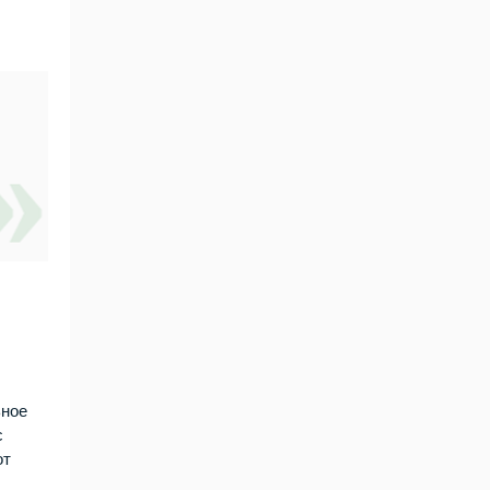
ьное
с
от