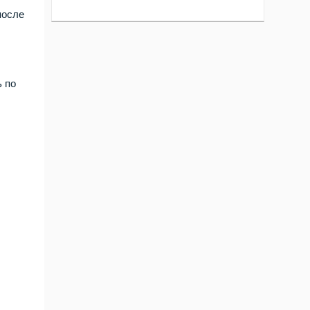
после
ь по