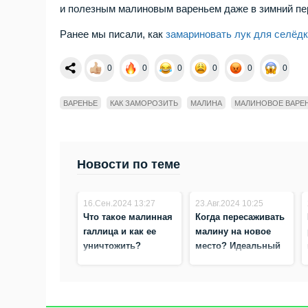
и полезным малиновым вареньем даже в зимний пе
Ранее мы писали,
как
замариновать лук для селёд
0
0
0
0
0
0
ВАРЕНЬЕ
КАК ЗАМОРОЗИТЬ
МАЛИНА
МАЛИНОВОЕ ВАРЕ
Новости по теме
16.Сен.2024 13:27
23.Авг.2024 10:25
Что такое малинная
Когда пересаживать
галлица и как ее
малину на новое
уничтожить?
место? Идеальный
срок