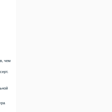
в, чем
серт.
льной
ура