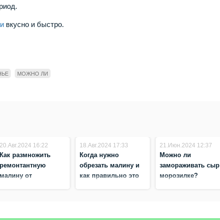
риод.
ки
вкусно и быстро.
НЬЕ
МОЖНО ЛИ
20.Авг.2024 16:22
18.Авг.2024 17:33
21.Июн.2024 12:37
Как размножить
Когда нужно
Можно ли
ремонтантную
обрезать малину и
замораживать сыр
малину от
как правильно это
морозилке?
маточного куста?
сделать?