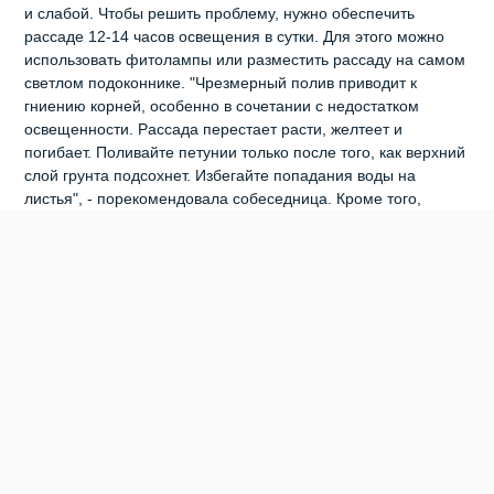
и слабой. Чтобы решить проблему, нужно обеспечить
рассаде 12-14 часов освещения в сутки. Для этого можно
использовать фитолампы или разместить рассаду на самом
светлом подоконнике. "Чрезмерный полив приводит к
гниению корней, особенно в сочетании с недостатком
освещенности. Рассада перестает расти, желтеет и
погибает. Поливайте петунии только после того, как верхний
слой грунта подсохнет. Избегайте попадания воды на
листья", - порекомендовала собеседница. Кроме того,
недостаток влаги также отрицательно сказывается на росте
петуний. Почва должна быть умеренно влажной. Для этого
нужно регулярно проверять влажность земли и поливать
петунии по мере необходимости. "Оптимальная
температура для роста рассады петунии — 18-22°С.
Слишком высокая или слишком низкая температура может
привести к задержке в росте", — говорит Наталья
Припузова. По словам садовода, молодой рассаде нужны
питательные вещества для роста и развития. Недостаток
удобрений может привести к остановке роста. Чтобы
исключить проблему, нужно подкармливать рассаду
комплексными минеральными удобрениями, соблюдая