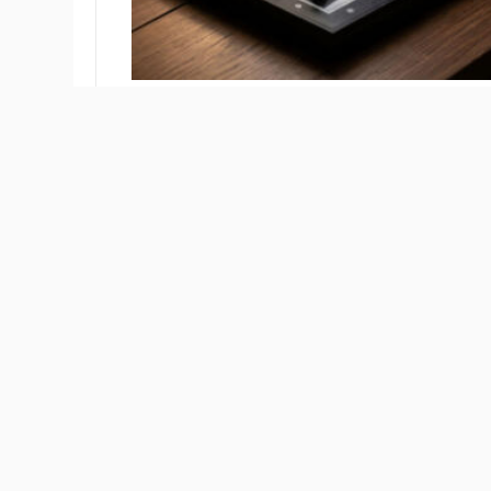
В Бердске готовится к реализации проект мобильн
создать передвижную экспозицию с интерактивными
Документ опубликован на
сайте мэрии Бердска
. Со
ожидается софинансирование в размере 10% от ини
порядка 5 000 бердчан. Проект планируют запустит
одновременной игры и использование современных
планируется уделить доступности проекта для раз
участников боевых действий. Музей сможет выезж
шахматном центре «Маэстро». Это особенно актуал
Новосибирской области. Важно отметить, что проек
программы инициативного бюджетирования. На реа
рублей. Приём документов на участие в программе 
замечания и предложения по проекту до 24 июля. 
официальном сайте администрации Бердска. Ранее
витражи благодаря
инициативному проекту.