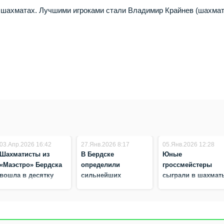
в шахматах. Лучшими игроками стали Владимир Крайнев (шахмат
03.Апр.2026 16:42
27.Янв.2026 8:17
05.Янв.2026 12:28
Шахматисты из
В Бердске
Юные
«Маэстро» Бердска
определили
гроссмейстеры
вошла в десятку
сильнейших
сыграли в шахмат
сильнейших на
дошкольников‑шашистов
с Дедом Морозом 
турнире НГТУ
Бердске