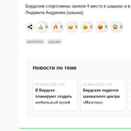
Бердские спортсмены заняли 4 место в шашках и 
Людмила Андреева (шашки).
0
0
0
0
0
0
ШАХМАТЫ
ШАШКИ
Новости по теме
09.Июл.2026 7:34
02.Июн.2026 7:43
В Бердске
Бердские педагоги
планируют создать
шахматного центра
мобильный музей
«Маэстро»
шахмат «Древняя
выступили судьями
Русь»
на Олимпиаде
России