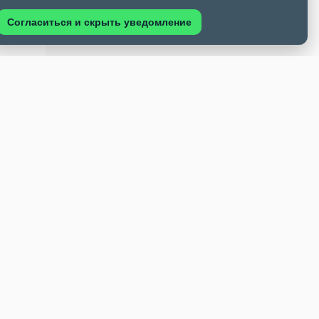
Согласиться и скрыть уведомление
жила
 Руси.
й, но
ены
нсы
ие
в
свои