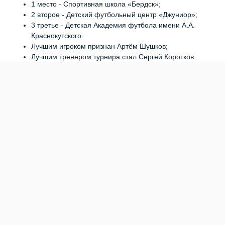
1 место - Спортивная школа «Бердск»;
2 второе - Детский футбольный центр «Джуниор»;
3 третье - Детская Академия футбола имени А.А.
Краснокутского.
Лучшим игроком признан Артём Шушков;
Лучшим тренером турнира стал Сергей Коротков.
Награждение провели президент Новосибирской областной
федерации футбола Артём Роговский и главный судья
соревнований Сергей Смирнов. Специальный гость турнира
– талисман волейбольного клуба «Локомотив» — Локос.