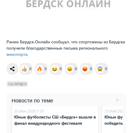
Ранее Бердск-Онлайн сообщал, что спортсмены из Бердска
получили благодарственные письма регионального
минспорта.
0
0
0
0
0
0
СШ БЕРДСК
Новости по теме
10.Июн.2026 7:55
15.Май.2026 21:
Юные футболисты СШ «Бердск» вышли в
Юные футболи
финал международного фестиваля
победители «К