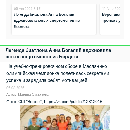
05.Авг.2026 8:17
11.Мар.2026 22:
Легенда биатлона Анна Богалий
Вероника Бабу
вдохновила юных спортсменов из
тройке лучших
Бердска
Легенда биатлона Анна Богалий вдохновила
юных спортсменов из Бердска
На учебно‑тренировочном сборе в Маслянино
олимпийская чемпионка поделилась секретами
успеха и зарядила ребят мотивацией
05.08.2026
Автор:
Марина Смирнова
Фото: СШ "Восток", https://vk.com/public212312016