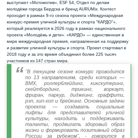
выступают «Мотомотив», ESF 54, Отдел по делам
молодёжи города Бердска и бренд AURUMix. Контест
проходит в рамках 9‑го сезона проекта «Международная
конкурс‑премия уличной культуры и спорта "КАРДО"»,
который реализуется в 2026 году в рамках национального
проекта «Молодёжь и дети». «КАРДО» — единственная в
мире международная премия, направленная на поддержку
и развитие уличной культуры и спорта. Проект стартовал в
2018 году и за это время объединил более 225 тысяч
участников из 147 стран мира.
"В текущем сезоне конкурс проводится
по 13 направлениям, среди которых —
BMX, роллерблейдинг, кикскутеринг,
скейтбординг, трикинг, воркаут,
фриран, паркур, диджеинг, граффити,
рэп, хип‑хоп и брейкинг. Основные задачи
проекта — создавать социальные
лифты для представителей уличной
культуры, находить и поддерживать
таланты, продвигать здоровый образ
жизни и формировать позитивный образ
России за рубежом", - говорится в